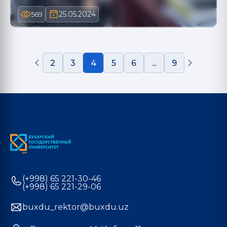
25.05.2024
569
2
3
4
5
6
...
9
(+998) 65 221-30-46
(+998) 65 221-29-06
buxdu_rektor@buxdu.uz