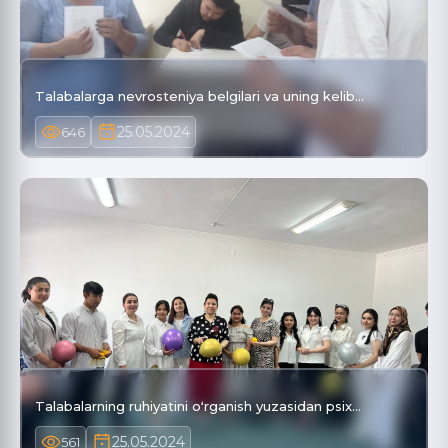
Talabalarga nevrosteniya belgilari va uning kelib…
25.05.2024
646
Talabalarning ruhiyatini oʻrganish yuzasidan psix…
25.05.2024
561