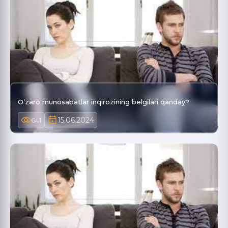
Oʼzaro munosabatlar inqirozining belgilari qanday?
15.06.2024
641