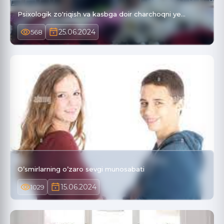
Psixologik zo'riqish va kasbga doir charchoqni ye…
25.06.2024
568
Oʼsmirlarning oʼzaro sevgi munosabati
15.06.2024
1029