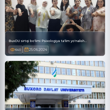
BuxDU sirtqi bo'limi Psixologiya ta'lim yo'nalish…
25.06.2024
640