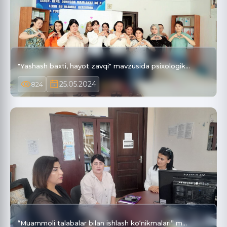
"Yashash baxti, hayot zavqi" mavzusida psixologik…
25.05.2024
824
“Muammoli talabalar bilan ishlash ko‘nikmalari” m…