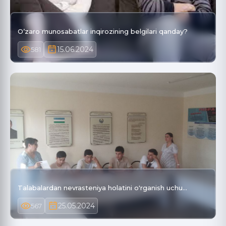
Oʼzaro munosabatlar inqirozining belgilari qanday?
15.06.2024
581
Talabalardan nevrasteniya holatini o'rganish uchu…
25.05.2024
567