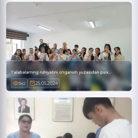
Talabalarning ruhiyatini oʻrganish yuzasidan psix…
25.05.2024
542