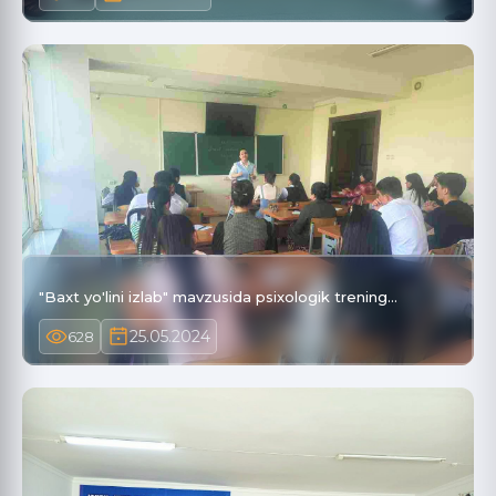
"Baxt yo'lini izlab" mavzusida psixologik trening…
25.05.2024
628