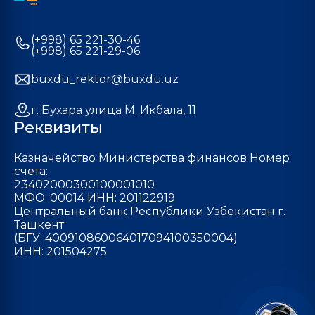
(+998) 65 221-30-46
(+998) 65 221-29-06
buxdu_rektor@buxdu.uz
г. Бухара улица М. Икбала, 11
Реквизиты
Казначейство Министерства финансов Номер
счета:
23402000300100001010
МФО: 00014 ИНН: 201122919
Центральный банк Республики Узбекистан г.
Ташкент
(БГУ: 400910860064017094100350004)
ИНН: 201504275