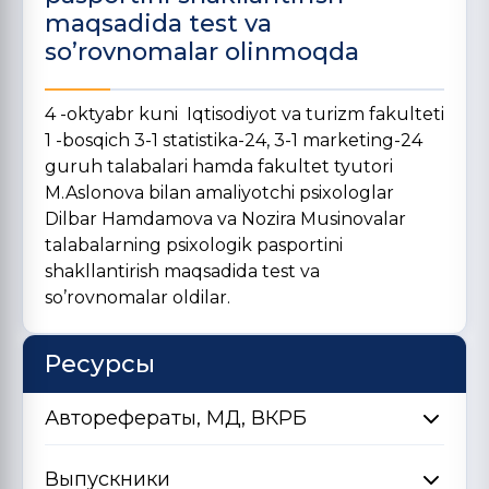
maqsadida test va
so’rovnomalar olinmoqda
4 -oktyabr kuni Iqtisodiyot va turizm fakulteti
1 -bosqich 3-1 statistika-24, 3-1 marketing-24
guruh talabalari hamda fakultet tyutori
M.Aslonova bilan amaliyotchi psixologlar
Dilbar Hamdamova va Nozira Musinovalar
talabalarning psixologik pasportini
shakllantirish maqsadida test va
so’rovnomalar oldilar.
Ресурсы
Авторефераты, МД, ВКРБ
Выпускники