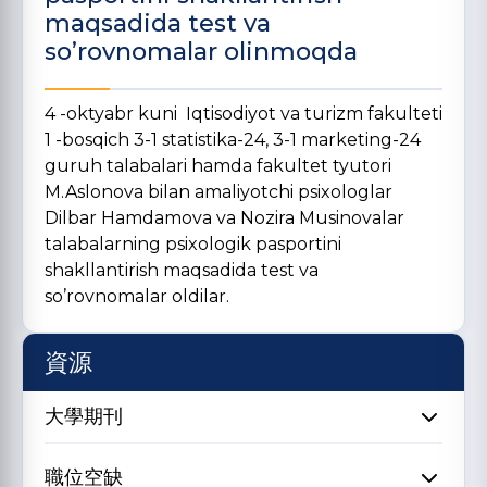
maqsadida test va
so’rovnomalar olinmoqda
4 -oktyabr kuni Iqtisodiyot va turizm fakulteti
1 -bosqich 3-1 statistika-24, 3-1 marketing-24
guruh talabalari hamda fakultet tyutori
M.Aslonova bilan amaliyotchi psixologlar
Dilbar Hamdamova va Nozira Musinovalar
talabalarning psixologik pasportini
shakllantirish maqsadida test va
so’rovnomalar oldilar.
資源
大學期刊
職位空缺