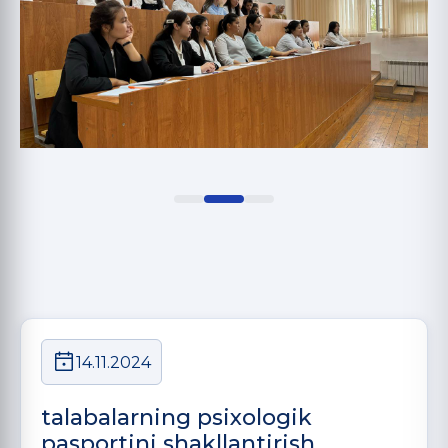
14.11.2024
talabalarning psixologik
pasportini shakllantirish