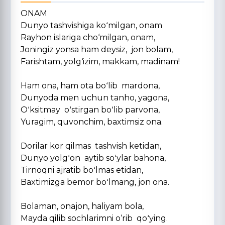
ONAM
Dunyo tashvishiga koʻmilgan, onam
Rayhon islariga cho‘milgan, onam,
Joningiz yonsa ham deysiz, jon bolam,
Farishtam, yolg‘izim, makkam, madinam!
Ham ona, ham ota boʻlib mardona,
Dunyoda men uchun tanho, yagona,
Oʻksitmay oʻstirgan boʻlib parvona,
Yuragim, quvonchim, baxtimsiz ona.
Dorilar kor qilmas tashvish ketidan,
Dunyo yolgʻon aytib soʻylar bahona,
Tirnoqni ajratib boʻlmas etidan,
Baxtimizga bemor boʻlmang, jon ona.
Bolaman, onajon, haliyam bola,
Mayda qilib sochlarimni o‘rib qoʻying.