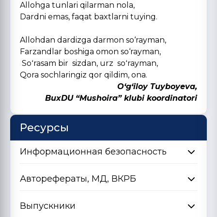
Allohga tunlari qilarman nola,
Dardni emas, faqat baxtlarni tuying.
Allohdan dardizga darmon so‘rayman,
Farzandlar boshiga omon so‘rayman,
Soʻrasam bir sizdan, urz soʻrayman,
Qora sochlaringiz qor qildim, ona.
O‘g‘iloy Tuyboyeva,
BuxDU “Mushoira” klubi koordinatori
Ресурсы
Информационная безопасность
Авторефераты, МД, ВКРБ
Выпускники