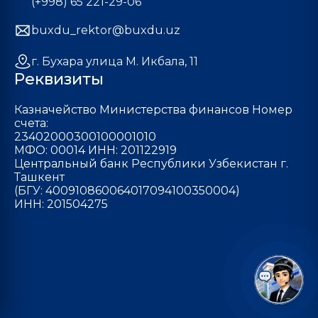
(+998) 65 221-29-06
buxdu_rektor@buxdu.uz
г. Бухара улица М. Икбала, 11
Реквизиты
Казначейство Министерства финансов Номер
счета:
23402000300100001010
МФО: 00014 ИНН: 201122919
Центральный банк Республики Узбекистан г.
Ташкент
(БГУ: 400910860064017094100350004)
ИНН: 201504275