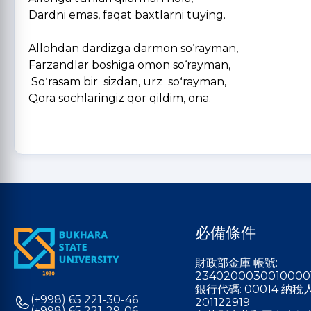
Dardni emas, faqat baxtlarni tuying.
Allohdan dardizga darmon so‘rayman,
Farzandlar boshiga omon so‘rayman,
Soʻrasam bir sizdan, urz soʻrayman,
Qora sochlaringiz qor qildim, ona.
必備條件
財政部金庫 帳號:
2340200030010000
銀行代碼: 00014 納
(+998) 65 221-30-46
201122919
(+998) 65 221-29-06