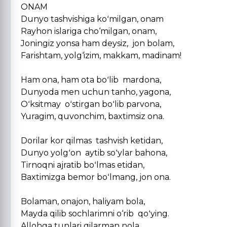
ONAM
Dunyo tashvishiga koʻmilgan, onam
Rayhon islariga cho‘milgan, onam,
Joningiz yonsa ham deysiz, jon bolam,
Farishtam, yolg‘izim, makkam, madinam!
Ham ona, ham ota boʻlib mardona,
Dunyoda men uchun tanho, yagona,
Oʻksitmay oʻstirgan boʻlib parvona,
Yuragim, quvonchim, baxtimsiz ona.
Dorilar kor qilmas tashvish ketidan,
Dunyo yolgʻon aytib soʻylar bahona,
Tirnoqni ajratib boʻlmas etidan,
Baxtimizga bemor boʻlmang, jon ona.
Bolaman, onajon, haliyam bola,
Mayda qilib sochlarimni o‘rib qoʻying.
Allohga tunlari qilarman nola,