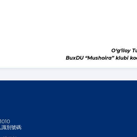
O‘g‘iloy Tuy
BuxDU “Mushoira” klubi ko
1010
稅人識別號碼: