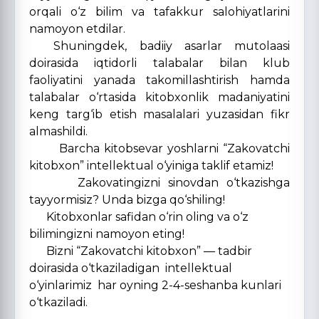
orqali o‘z bilim va tafakkur salohiyatlarini
namoyon etdilar.
Shuningdek, badiiy asarlar mutolaasi
doirasida iqtidorli talabalar bilan klub
faoliyatini yanada takomillashtirish hamda
talabalar o‘rtasida kitobxonlik madaniyatini
keng targ‘ib etish masalalari yuzasidan fikr
almashildi.
Barcha kitobsevar yoshlarni “Zakovatchi
kitobxon” intellektual o‘yiniga taklif etamiz!
Zakovatingizni sinovdan o‘tkazishga
tayyormisiz? Unda bizga qo‘shiling!
Kitobxonlar safidan o‘rin oling va o‘z
bilimingizni namoyon eting!
Bizni “Zakovatchi kitobxon” — tadbir
doirasida o‘tkaziladigan intellektual
o‘yinlarimiz har oyning 2-4-seshanba kunlari
o‘tkaziladi.