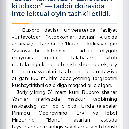
kitobxon” — tadbir doirasida
intellektual o‘yin tashkil etildi.
Buxoro davlat universitetida faoliyat
yuritayotgan “Kitobxonlar davrasi” klubida
an’anaviy tarzda o‘tkazib kelinayotgan
“Zakovatchi kitobxon” tadbiri oliygoh
miqyosida iqtidorli talabalarni kitob
mutolaasiga keng jalb etish, shuningdek, oliy
ta’lim muassasalari talabalari uchun tavsiya
etilgan 100 muhim adabiyotning targ‘ibotini
kuchaytirishni o‘z oldiga maqsad qilib olgan.
Joriy yilning 31 mart kuni Buxoro shahar
Yoshlar markazida mazkur tadbirning
navbatdagi soni bo‘lib o‘tdi. Unda talabalar
Pirimqul Qodirovning “Erk” va Iqbol
Mirzoning “Bonu” asarlari asosida
tayyorlangan mantiqiy savollarga javob berish