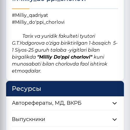
#Milliy_qadriyat
#Milliy_doʻppi_chorlovi
Tarix va yuridik fakulteti tyutori
G.T.Yodgorova o'ziga biriktirilgan 1-bosqich 5-
1 Siyos-25 guruh talaba -yigitlari bilan
birgalikda
"Milliy Do'ppi chorlovi"
kuni
munosabati bilan chorlovda faol ishtirok
etmoqdalar.
Ресурсы
Авторефераты, МД, ВКРБ
Выпускники