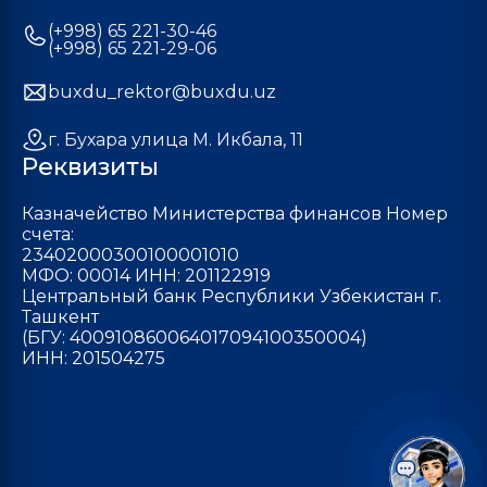
(+998) 65 221-30-46
(+998) 65 221-29-06
buxdu_rektor@buxdu.uz
г. Бухара улица М. Икбала, 11
Реквизиты
Казначейство Министерства финансов Номер
счета:
23402000300100001010
МФО: 00014 ИНН: 201122919
Центральный банк Республики Узбекистан г.
Ташкент
(БГУ: 400910860064017094100350004)
ИНН: 201504275