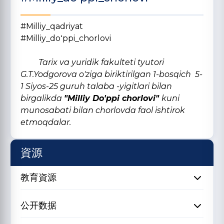
#Milliy_qadriyat
#Milliy_doʻppi_chorlovi
Tarix va yuridik fakulteti tyutori
G.T.Yodgorova o'ziga biriktirilgan 1-bosqich 5-
1 Siyos-25 guruh talaba -yigitlari bilan
birgalikda
"Milliy Do'ppi chorlovi"
kuni
munosabati bilan chorlovda faol ishtirok
etmoqdalar.
資源
教育資源
公开数据