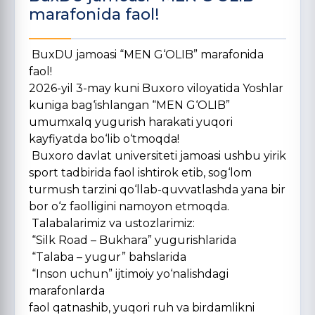
marafonida faol!
BuxDU jamoasi “MEN G‘OLIB” marafonida
faol!
2026-yil 3-may kuni Buxoro viloyatida Yoshlar
kuniga bag‘ishlangan “MEN G‘OLIB”
umumxalq yugurish harakati yuqori
kayfiyatda bo‘lib o‘tmoqda!
Buxoro davlat universiteti jamoasi ushbu yirik
sport tadbirida faol ishtirok etib, sog‘lom
turmush tarzini qo‘llab-quvvatlashda yana bir
bor o‘z faolligini namoyon etmoqda.
Talabalarimiz va ustozlarimiz:
“Silk Road – Bukhara” yugurishlarida
“Talaba – yugur” bahslarida
“Inson uchun” ijtimoiy yo‘nalishdagi
marafonlarda
faol qatnashib, yuqori ruh va birdamlikni