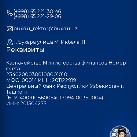
(+998) 65 221-30-46
(+998) 65 221-29-06
buxdu_rektor@buxdu.uz
г. Бухара улица М. Икбала, 11
Реквизиты
Казначейство Министерства финансов Номер
счета:
23402000300100001010
МФО: 00014 ИНН: 201122919
Центральный банк Республики Узбекистан г.
Ташкент
(БГУ: 400910860064017094100350004)
ИНН: 201504275