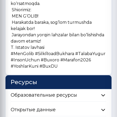
ko‘rsatmoqda.
Shiorimiz:
MEN G‘OLIB!
Harakatda baraka, sog‘lom turmushda
kelajak bor!
Jarayondan yorqin lahzalar bilan bo‘lishishda
davom etamiz!
T. Istatov lavhasi
#MenGolib #SilkRoadBukhara #TalabaYugur
#InsonUchun #Buxoro #Marafon2026
#YoshlarKuni #BuxDU
Ресурсы
Образовательные ресурсы
Открытые данные