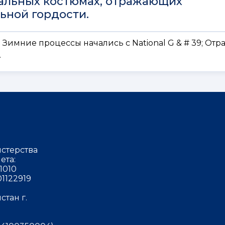
нальных костюмах, отражающих
ьной гордости.
; Зимние процессы начались с National G & # 39; Отр
.
стерства
ета:
1010
1122919
тан г.