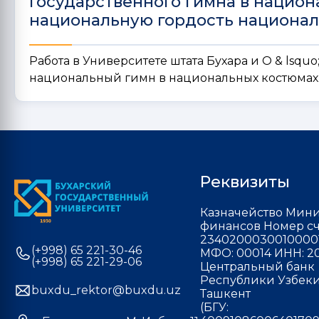
государственного гимна в нацио
национальную гордость национал
Работа в Университете штата Бухара и O & lsquo
национальный гимн в национальных костюмах
Реквизиты
Казначейство Мини
финансов Номер сч
2340200030010000
(+998) 65 221-30-46
МФО: 00014 ИНН: 20
(+998) 65 221-29-06
Центральный банк
Республики Узбекис
buxdu_rektor@buxdu.uz
Ташкент
(БГУ: