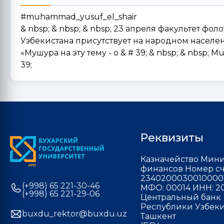
#muhammad_yusuf_el_shair
& nbsp; & nbsp; & nbsp; 23 апреля факультет фол
Узбекистана присутствует на народном насел
«Мушура на эту тему - o & # 39; & nbsp; & nbsp;
39;
Реквизиты
Казначейство Мини
финансов Номер сч
2340200030010000
(+998) 65 221-30-46
МФО: 00014 ИНН: 20
(+998) 65 221-29-06
Центральный банк
Республики Узбекис
buxdu_rektor@buxdu.uz
Ташкент