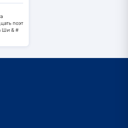
та
цать поэт
а Ши & #