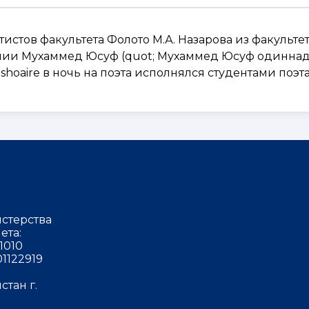
отистов факультета Фолото М.А. Назарова из факульте
ении Мухаммед Юсуф (quot; Мухаммед Юсуф одиннад
 Mushoaire в ночь на поэта исполнялся студентами поэт
стерства
ета:
1010
1122919
тан г.