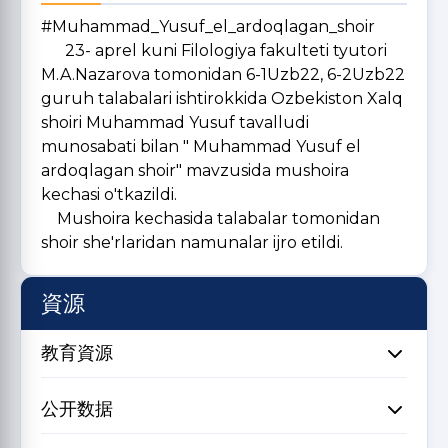
#Muhammad_Yusuf_el_ardoqlagan_shoir
23- aprel kuni Filologiya fakulteti tyutori
M.A.Nazarova tomonidan 6-1Uzb22, 6-2Uzb22
guruh talabalari ishtirokkida Ozbekiston Xalq
shoiri Muhammad Yusuf tavalludi
munosabati bilan " Muhammad Yusuf el
ardoqlagan shoir" mavzusida mushoira
kechasi o'tkazildi.
Mushoira kechasida talabalar tomonidan
shoir she'rlaridan namunalar ijro etildi.
資源
教育資源
公开数据