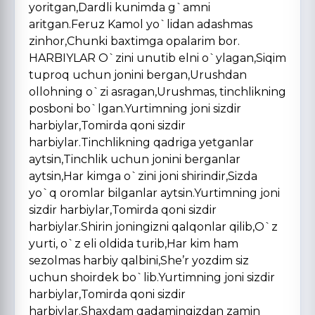
yoritgan,Dardli kunimda g`amni
aritgan.Feruz Kamol yo`lidan adashmas
zinhor,Chunki baxtimga opalarim bor.
HARBIYLAR O`zini unutib elni o`ylagan,Siqim
tuproq uchun jonini bergan,Urushdan
ollohning o`zi asragan,Urushmas, tinchlikning
posboni bo`lgan.Yurtimning joni sizdir
harbiylar,Tomirda qoni sizdir
harbiylar.Tinchlikning qadriga yetganlar
aytsin,Tinchlik uchun jonini berganlar
aytsin,Har kimga o`zini joni shirindir,Sizda
yo`q oromlar bilganlar aytsin.Yurtimning joni
sizdir harbiylar,Tomirda qoni sizdir
harbiylar.Shirin joningizni qalqonlar qilib,O`z
yurti, o`z eli oldida turib,Har kim ham
sezolmas harbiy qalbini,She’r yozdim siz
uchun shoirdek bo`lib.Yurtimning joni sizdir
harbiylar,Tomirda qoni sizdir
harbiylar.Shaxdam qadamingizdan zamin