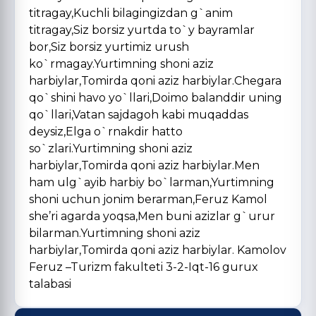
titragay,Kuchli bilagingizdan g`anim
titragay,Siz borsiz yurtda to`y bayramlar
bor,Siz borsiz yurtimiz urush
ko`rmagay.Yurtimning shoni aziz
harbiylar,Tomirda qoni aziz harbiylar.Chegara
qo`shini havo yo`llari,Doimo balanddir uning
qo`llari,Vatan sajdagoh kabi muqaddas
deysiz,Elga o`rnakdir hatto
so`zlari.Yurtimning shoni aziz
harbiylar,Tomirda qoni aziz harbiylar.Men
ham ulg`ayib harbiy bo`larman,Yurtimning
shoni uchun jonim berarman,Feruz Kamol
she’ri agarda yoqsa,Men buni azizlar g`urur
bilarman.Yurtimning shoni aziz
harbiylar,Tomirda qoni aziz harbiylar. Kamolov
Feruz –Turizm fakulteti 3-2-Iqt-16 gurux
talabasi