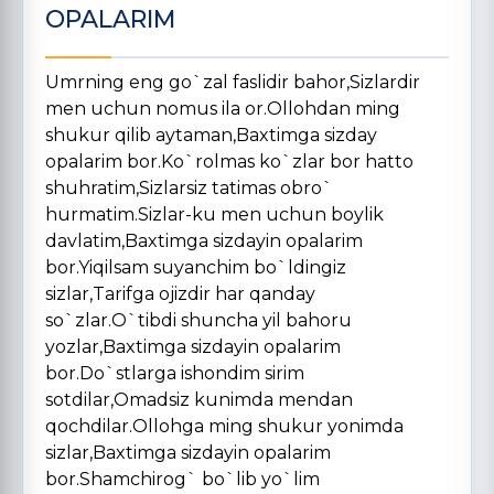
OPALARIM
Umrning eng go`zal faslidir bahor,Sizlardir
men uchun nomus ila or.Ollohdan ming
shukur qilib aytaman,Baxtimga sizday
opalarim bor.Ko`rolmas ko`zlar bor hatto
shuhratim,Sizlarsiz tatimas obro`
hurmatim.Sizlar-ku men uchun boylik
davlatim,Baxtimga sizdayin opalarim
bor.Yiqilsam suyanchim bo`ldingiz
sizlar,Tarifga ojizdir har qanday
so`zlar.O`tibdi shuncha yil bahoru
yozlar,Baxtimga sizdayin opalarim
bor.Do`stlarga ishondim sirim
sotdilar,Omadsiz kunimda mendan
qochdilar.Ollohga ming shukur yonimda
sizlar,Baxtimga sizdayin opalarim
bor.Shamchirog` bo`lib yo`lim