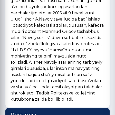
g`azalxonlar” va “Yosh xamsaxonlar” guruhi
a’zolari buyuk ijodkorning asarlaridan
parchalar ijro etdilar.2015 yil 9 fevral kuni
ulug` shoir A.Navoiy tavalludiga bag`ishlab
Iqtisodiyot kafedrasi a’zolari, xususan, kafedra
mudiri dotsent Mahmud Oripov tashabbusi
bilan “Navoiyxonlik” davra suhbati o`tkazildi.
Unda o`zbek filologiyasi kafedrasi professori,
f.f.d. D.S.O`rayeva “Hamsa”da inson umri
mohiyatining talqini” mavzusida nutq
so`zladi. Alisher Navoiy asarlarining tarbiyaviy
qirralari xususida, ular inson ma’naviyatining
asoslari haqida she’riy misollar bilan so`z
yuritdi. Tadbirda Iqtisodiyot kafedrasi a’zolari
va shu yo`nalishda tahsil olayotgan talabalar
ishtirok etdi. Tadbir Politexnika kollejining
kutubxona zalida bo`lib o`tdi.
Ресурсы