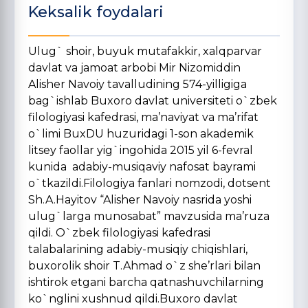
Keksalik foydalari
Ulug` shoir, buyuk mutafakkir, xalqparvar
davlat va jamoat arbobi Mir Nizomiddin
Alisher Navoiy tavalludining 574-yilligiga
bag`ishlab Buxoro davlat universiteti o`zbek
filologiyasi kafedrasi, ma’naviyat va ma’rifat
o`limi BuxDU huzuridagi 1-son akademik
litsey faollar yig`ingohida 2015 yil 6-fevral
kunida adabiy-musiqaviy nafosat bayrami
o`tkazildi.Filologiya fanlari nomzodi, dotsent
Sh.A.Hayitov “Alisher Navoiy nasrida yoshi
ulug`larga munosabat” mavzusida ma’ruza
qildi. O`zbek filologiyasi kafedrasi
talabalarining adabiy-musiqiy chiqishlari,
buxorolik shoir T.Ahmad o`z she’rlari bilan
ishtirok etgani barcha qatnashuvchilarning
ko`nglini xushnud qildi.Buxoro davlat