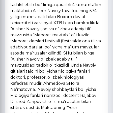
tashkil etish bo`limiga qarashli 4-umumta’lim
maktabida Alisher Navoiy tavalludining 574
yilligi munosabati bilan Buxoro davlat
universiteti va viloyat XTB bilan hamkorlikda
“Alisher Navoiy ijodi va o`zbek adabiy tili”
mavzusida “Mahorat maktabi” o`tkazildi.
Mahorat darslari festivali (festivalda ona tili va
adabiyot darslari bo`yicha ma’lum mavzular
asosida ma’ruzalar qilindi); SHu bilan birga
“Alisher Navoiy o`zbek adabiy tili”
mavzusidagi tadbir o`tkazildi. Unda Navoiy
qit’alari talqini bo`yicha filologiya fanlari
doktori, professor, o`zbek filologiyasi
kafedrasi mudiri Ahmedova SHoira
Ne’matovna, Navoiy shohbaytlari bo`yicha
Filologiya fanlari nomzodi, dotsent Rajabov
Dilshod Zaripovich o`z ma’ruzalari bilan
ishtirok etishdi. Maktabning “Yosh