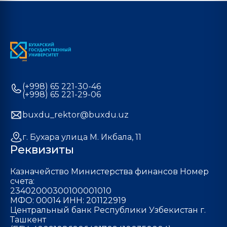
(+998) 65 221-30-46
(+998) 65 221-29-06
buxdu_rektor@buxdu.uz
г. Бухара улица М. Икбала, 11
Реквизиты
Казначейство Министерства финансов Номер
счета:
23402000300100001010
МФО: 00014 ИНН: 201122919
Центральный банк Республики Узбекистан г.
Ташкент