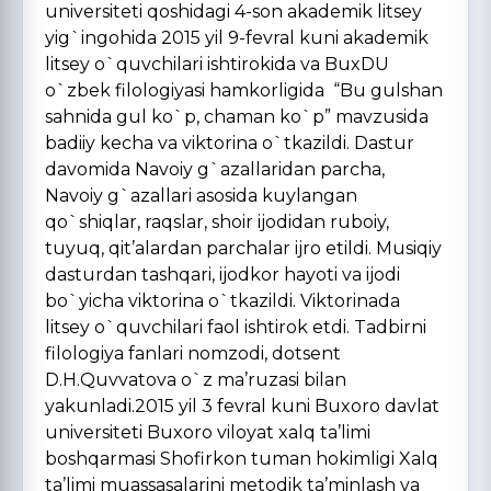
universiteti qoshidagi 4-son akademik litsey
yig`ingohida 2015 yil 9-fevral kuni akademik
litsey o`quvchilari ishtirokida va BuxDU
o`zbek filologiyasi hamkorligida “Bu gulshan
sahnida gul ko`p, chaman ko`p” mavzusida
badiiy kecha va viktorina o`tkazildi. Dastur
davomida Navoiy g`azallaridan parcha,
Navoiy g`azallari asosida kuylangan
qo`shiqlar, raqslar, shoir ijodidan ruboiy,
tuyuq, qit’alardan parchalar ijro etildi. Musiqiy
dasturdan tashqari, ijodkor hayoti va ijodi
bo`yicha viktorina o`tkazildi. Viktorinada
litsey o`quvchilari faol ishtirok etdi. Tadbirni
filologiya fanlari nomzodi, dotsent
D.H.Quvvatova o`z ma’ruzasi bilan
yakunladi.2015 yil 3 fevral kuni Buxoro davlat
universiteti Buxoro viloyat xalq ta’limi
boshqarmasi Shofirkon tuman hokimligi Xalq
ta’limi muassasalarini metodik ta’minlash va