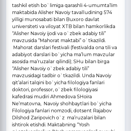
tashkil etish bo`limiga qarashli 4-umumta’lim
maktabida Alisher Navoiy tavalludining 574
yilligi munosabati bilan Buxoro davlat
universiteti va viloyat XTB bilan hamkorlikda
“Alisher Navoiy ijodi va o`zbek adabiy tili”
mavzusida “Mahorat maktabi” o`tkazildi.
Mahorat darslari festivali (festivalda ona tili va
adabiyot darslari bo`yicha ma’lum mavzular
asosida ma’ruzalar qilindi); SHu bilan birga
“Alisher Navoiy o`zbek adabiy tili”
mavzusidagi tadbir o`tkazildi. Unda Navoiy
qit’alari talqini bo`yicha filologiya fanlari
doktori, professor, o`zbek filologiyasi
kafedrasi mudiri Ahmedova SHoira
Ne’matovna, Navoiy shohbaytlari bo`yicha
Filologiya fanlari nomzodi, dotsent Rajabov
Dilshod Zaripovich o`z ma’ruzalari bilan
ishtirok etishdi. Maktabning “Yosh