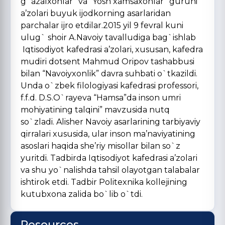
g`azalxonlar” va “Yosh xamsaxonlar” guruhi
a’zolari buyuk ijodkorning asarlaridan
parchalar ijro etdilar.2015 yil 9 fevral kuni
ulug` shoir A.Navoiy tavalludiga bag`ishlab
Iqtisodiyot kafedrasi a’zolari, xususan, kafedra
mudiri dotsent Mahmud Oripov tashabbusi
bilan “Navoiyxonlik” davra suhbati o`tkazildi.
Unda o`zbek filologiyasi kafedrasi professori,
f.f.d. D.S.O`rayeva “Hamsa”da inson umri
mohiyatining talqini” mavzusida nutq
so`zladi. Alisher Navoiy asarlarining tarbiyaviy
qirralari xususida, ular inson ma’naviyatining
asoslari haqida she’riy misollar bilan so`z
yuritdi. Tadbirda Iqtisodiyot kafedrasi a’zolari
va shu yo`nalishda tahsil olayotgan talabalar
ishtirok etdi. Tadbir Politexnika kollejining
kutubxona zalida bo`lib o`tdi.
Resources