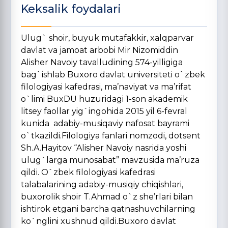
Keksalik foydalari
Ulug` shoir, buyuk mutafakkir, xalqparvar
davlat va jamoat arbobi Mir Nizomiddin
Alisher Navoiy tavalludining 574-yilligiga
bag`ishlab Buxoro davlat universiteti o`zbek
filologiyasi kafedrasi, ma’naviyat va ma’rifat
o`limi BuxDU huzuridagi 1-son akademik
litsey faollar yig`ingohida 2015 yil 6-fevral
kunida adabiy-musiqaviy nafosat bayrami
o`tkazildi.Filologiya fanlari nomzodi, dotsent
Sh.A.Hayitov “Alisher Navoiy nasrida yoshi
ulug`larga munosabat” mavzusida ma’ruza
qildi. O`zbek filologiyasi kafedrasi
talabalarining adabiy-musiqiy chiqishlari,
buxorolik shoir T.Ahmad o`z she’rlari bilan
ishtirok etgani barcha qatnashuvchilarning
ko`nglini xushnud qildi.Buxoro davlat