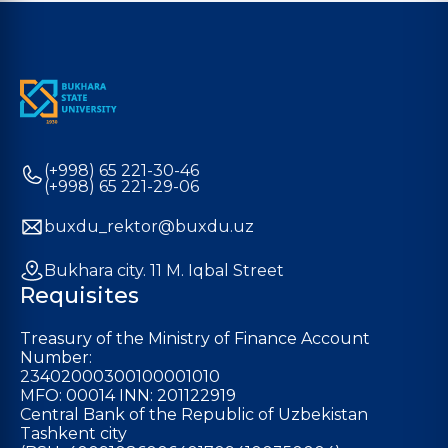
(+998) 65 221-30-46
(+998) 65 221-29-06
buxdu_rektor@buxdu.uz
Bukhara city. 11 M. Iqbal Street
Requisites
Treasury of the Ministry of Finance Account
Number:
23402000300100001010
MFO: 00014 INN: 201122919
Central Bank of the Republic of Uzbekistan
Tashkent city