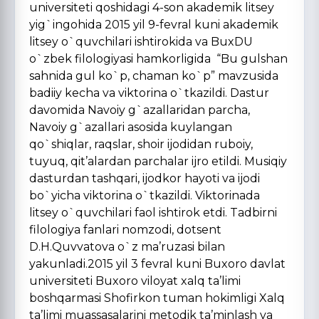
universiteti qoshidagi 4-son akademik litsey
yig`ingohida 2015 yil 9-fevral kuni akademik
litsey o`quvchilari ishtirokida va BuxDU
o`zbek filologiyasi hamkorligida “Bu gulshan
sahnida gul ko`p, chaman ko`p” mavzusida
badiiy kecha va viktorina o`tkazildi. Dastur
davomida Navoiy g`azallaridan parcha,
Navoiy g`azallari asosida kuylangan
qo`shiqlar, raqslar, shoir ijodidan ruboiy,
tuyuq, qit’alardan parchalar ijro etildi. Musiqiy
dasturdan tashqari, ijodkor hayoti va ijodi
bo`yicha viktorina o`tkazildi. Viktorinada
litsey o`quvchilari faol ishtirok etdi. Tadbirni
filologiya fanlari nomzodi, dotsent
D.H.Quvvatova o`z ma’ruzasi bilan
yakunladi.2015 yil 3 fevral kuni Buxoro davlat
universiteti Buxoro viloyat xalq ta’limi
boshqarmasi Shofirkon tuman hokimligi Xalq
ta’limi muassasalarini metodik ta’minlash va