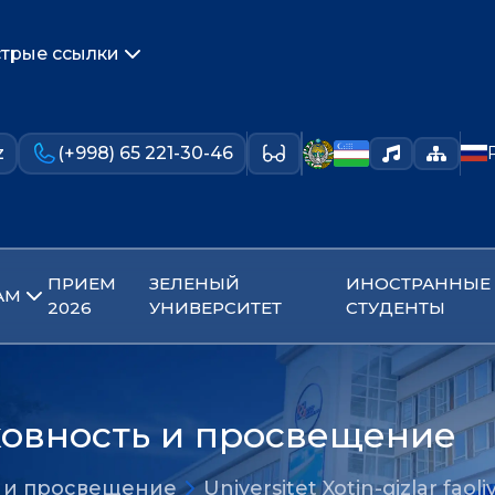
трые ссылки
z
(+998) 65 221-30-46
ПРИЕМ
ЗЕЛЕНЫЙ
ИНОСТРАННЫЕ
АМ
2026
УНИВЕРСИТЕТ
СТУДЕНТЫ
ховность и просвещение
ь и просвещение
Universitet Xotin-qizlar faoli