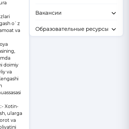
ura
Вакансии
zlari
ngash o`z
Образовательные ресурсы
 jamoat va
moya
sining,
hamda
ni doimiy
liy va
 Kengashi
m
muassasasi
:- Xotin-
ish, ularga
borot va
liyatini