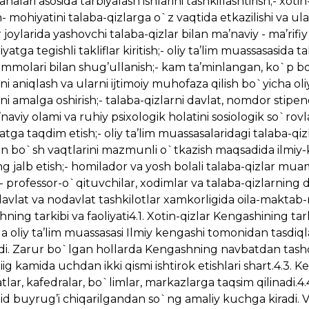
nalari asosida tarbiyalash ishlarini tashkillashtirish;- xotin
mohiyatini talaba-qizlarga o`z vaqtida etkazilishi va ul
r joylarida yashovchi talaba-qizlar bilan ma’naviy - ma’rifiy
atga tegishli takliflar kiritish;- oliy ta’lim muassasasida ta
mmolari bilan shug’ullanish;- kam ta’minlangan, ko`p bola
i aniqlash va ularni ijtimoiy muhofaza qilish bo`yicha oliy
ni amalga oshirish;- talaba-qizlarni davlat, nomdor stipe
aviy olami va ruhiy psixologik holatini sosiologik so`rovl
tga taqdim etish;- oliy ta’lim muassasalaridagi talaba-qiz
dan bo`sh vaqtlarini mazmunli o`tkazish maqsadida ilmiy-
eng jalb etish;- homilador va yosh bolali talaba-qizlar mu
professor-o`qituvchilar, xodimlar va talaba-qizlarning d
- davlat va nodavlat tashkilotlar xamkorligida oila-maktab
hning tarkibi va faoliyati4.1. Xotin-qizlar Kengashining tark
ida oliy ta’lim muassasasi Ilmiy kengashi tomonidan tasdiql
iladi. Zarur bo`lgan hollarda Kengashning navbatdan tash
arniig kamida uchdan ikki qismi ishtirok etishlari shart.4.3. 
lar, kafedralar, bo`limlar, markazlarga taqsim qilinadi.4.
d buyrug’i chiqarilgandan so`ng amaliy kuchga kiradi. V