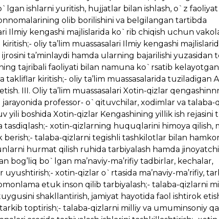
lgan ishlarni yuritish, hujjatlar bilan ishlash, o`z faoliyat
bayonnomalarining olib borilishini va belgilangan tartibda
alari Ilmiy kengashi majlislarida ko`rib chiqish uchun vakol
kiritish;- oliy ta’lim muassasalari Ilmiy kengashi majlislar
 ijrosini ta’minlaydi hamda ularning bajarilishi yuzasidan t
ning tajribali faoliyati bilan namuna ko`rsatib kelayotgan
takliflar kiritish;- oliy ta’lim muassasalarida tuziladigan 
 etish. III. Oliy ta’lim muassasalari Xotin-qizlar qengashin
ti jarayonida professor- o`qituvchilar, xodimlar va talaba-q
 yili boshida Xotin-qizlar Kengashining yillik ish rejasini t
asdiqlash;- xotin-qizlarning huquqlarini himoya qilish, 
 berish;- talaba-qizlarni tegishli tashkilotlar bilan hamko
nlarni hurmat qilish ruhida tarbiyalash hamda jinoyatchil
ilan bog’liq bo`lgan ma’naviy-ma’rifiy tadbirlar, kechalar,
yushtirish;- xotin-qizlar o`rtasida ma’naviy-ma’rifiy, tar
monlama etuk inson qilib tarbiyalash;- talaba-qizlarni mill
ygusini shakllantirish, jamiyat hayotida faol ishtirok etis
tarkib toptirish;- talaba-qizlarni milliy va umuminsoniy qa