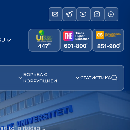
RU
БОРЬБА С
СТАТИСТИКА
КОРРУПЦИЕЙ
yati to`g’risidagi…