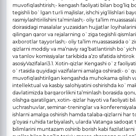
muvofiqlashtirish;- kengash faoliyati bilan bog’liq bo`
tegishli bo`lgan turli majlislar, ishchi yig’ilishlari 
rasmiylashtirilishini ta’minlash;- oliy ta’lim muassas
doirasidagi masalalar yuzasidan hujjatlar loyihalarini 
qilingan qaror va rejalarning o`ziga tegishli qismlari
axborotlar tayyorlash;- oliy ta’lim muassasasida o`zi
qizlarni moddiy va ma’naviy rag’batlantirish bo`yicha 
va tanlov komissiyalar tarkibida a’zo sifatida ishtirok
asosiyVazifalari3.1. Xotin-qizlar Kengashi o`z faoliya
o`rtasida quyidagi vazifalarni amalga oshiradi:- o`quv
muvofiqlashtirilgan kengashda muhokama qilish va t
intellektual va kasbiy salohiyatini oshirishda ko`mak
davlatimizda barqarorlikni ta’minlash borasida qonu
olishga qaratilgan, xotin- qizlar hayoti va faoliyati b
uchrashuvlar, seminar-treninglar va konferensiyalar u
ishlarni amalga oshirish hamda talaba-qizlarni har to
g’oyasi ruhida tarbiyalash, ularda Vatanga sadoqat tu
bilimlarini muntazam oshirib borish kabi fazilatlarni 