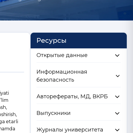
Ресурсы
Открытые данные
Информационная
безопасность
ati
Авторефераты, МД, ВКРБ
’lim
ash,
Выпускники
shirish,
a etarli
i hamda
Журналы университета