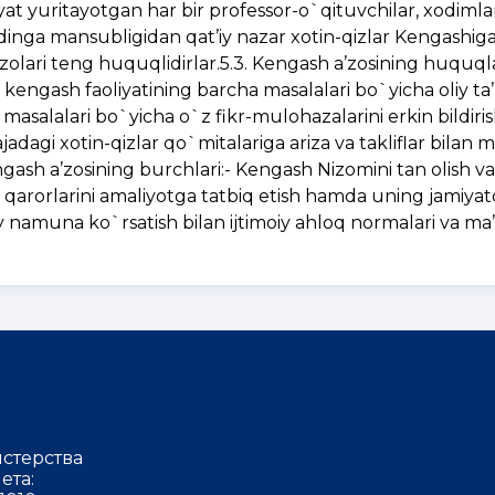
iyat yuritayotgan har bir professor-o`qituvchilar, xodimla
ysi dinga mansubligidan qat’iy nazar xotin-qizlar Kengashiga
olari teng huquqlidirlar.5.3. Kengash a’zosining huquqla
- kengash faoliyatining barcha masalalari bo`yicha oliy ta’
lar masalalari bo`yicha o`z fikr-mulohazalarini erkin bildi
ajadagi xotin-qizlar qo`mitalariga ariza va takliflar bilan 
engash a’zosining burchlari:- Kengash Nizomini tan olish v
ing qarorlarini amaliyotga tatbiq etish hamda uning jamiya
siy namuna ko`rsatish bilan ijtimoiy ahloq normalari va ma
стерства
ета: