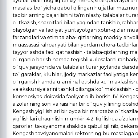
ayollar bilan bog’liq tarixiy meros, sharqona ayol an’a
masalasi bo`yicha qabul qilingan hujjatlar mazmun- 
tadbirlarning bajarilishini ta’minlash;- talabalar tura
o`tkazish, sharoitlari bilan yaqindan tanishib, rahbariy
olayotgan va faoliyat yuritayotgan xotin-qizlar mua
farzandlari va etim talaba- qizlarning moddiy ahvolin
muassasasi rahbariyati bilan yordam chora-tadbirlar
tayyorlashda faol qatnashish;- talaba-qizlarning ma’n
o`rganib borish hamda tegishli xulosalarni rahbariya
o`quv jarayonida va talabalar turar joylarida dars
to`garaklar, klublar, ijodiy markazlar faoliyatiga k
o`rganish hamda ularni hal etishda ko`maklashish;- 
va ekskursiyalarini tashkil qilishga ko`maklashish;
konsepsiyasi doirasida faoliyat olib borish. IV. Kengas
a’zolarining soni va raisi har bir o`quv yilining bosh
Kengash yig’ilishlari bir oyda bir marotaba o`tkaz
yig’ilishlari chaqirilishi mumkin.4.2. Iig’ilishda a’zol
qarorlari tavsiyanoma shaklida qabul qilinib, dekanat
Kengash tavsiyanomalari rektorning bu masalaga oi