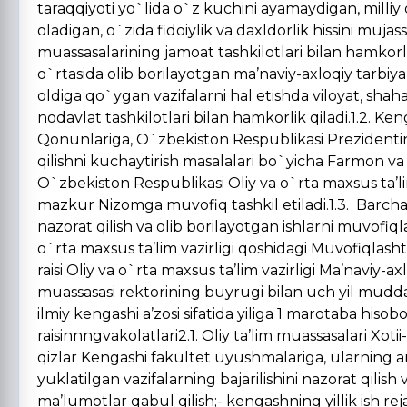
taraqqiyoti yo`lida o`z kuchini ayamaydigan, milliy
oladigan, o`zida fidoiylik va daxldorlik hissini mujas
muassasalarining jamoat tashkilotlari bilan hamkorli
o`rtasida olib borilayotgan ma’naviy-axloqiy tarbiy
oldiga qo`ygan vazifalarni hal etishda viloyat, shah
nodavlat tashkilotlari bilan hamkorlik qiladi.1.2. K
Qonunlariga, O`zbekiston Respublikasi Prezidentinin
qilishni kuchaytirish masalalari bo`yicha Farmon v
O`zbekiston Respublikasi Oliy va o`rta maxsus ta’l
mazkur Nizomga muvofiq tashkil etiladi.1.3. Barcha o
nazorat qilish va olib borilayotgan ishlarni muvofi
o`rta maxsus ta’lim vazirligi qoshidagi Muvofiqlash
raisi Oliy va o`rta maxsus ta’lim vazirligi Ma’naviy-a
muassasasi rektorining buyrugi bilan uch yil muddatga
ilmiy kengashi a’zosi sifatida yiliga 1 marotaba hisobo
raisinnngvakolatlari2.1. Oliy ta’lim muassasalari Xoti
qizlar Kengashi fakultet uyushmalariga, ularning amal
yuklatilgan vazifalarning bajarilishini nazorat qili
ma’lumotlar qabul qilish;- kengashning yillik ish reja