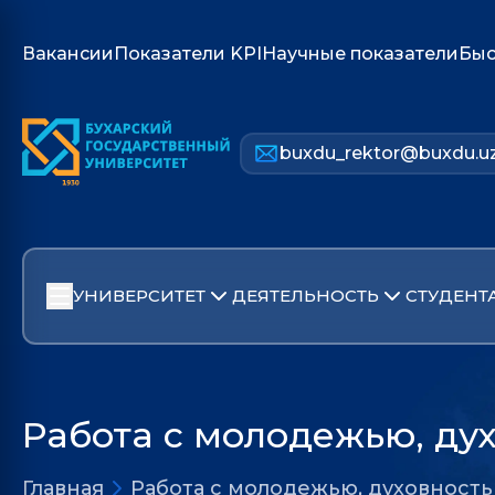
Вакансии
Показатели KPI
Научные показатели
Быс
buxdu_rektor@buxdu.u
УНИВЕРСИТЕТ
ДЕЯТЕЛЬНОСТЬ
СТУДЕНТ
Работа с молодежью, ду
Главная
Работа с молодежью, духовност