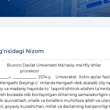
`g’risidagi Nizom
versieti Ma’naviy-ma’rifiy ishlar
rektor
2014 y Universitet Xotin-qizlar faoliy
 Kengashi (keyingi o`rinlarda Kengash deb ataladi) oliy ta
odiy va madaniy hayotda to`laqonli ishtirok etishini ta’minl
ish borasida olib borilayotgan ishlarning samaradorligini o
b-quvvatlash, onalik va bolalikni muhofaza qilish va ularg
mol, goyaviy kurashchan, millat va davlatning barqarorlig