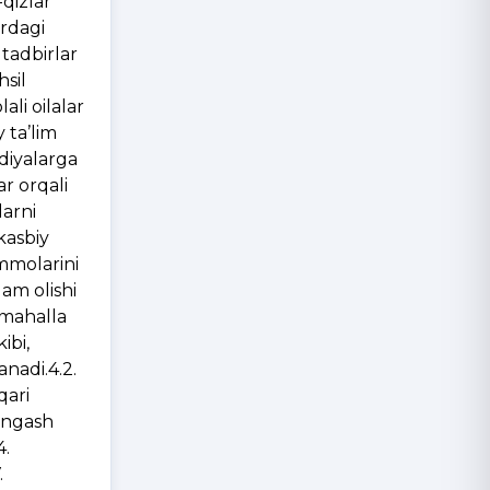
-qizlar
ardagi
 tadbirlar
hsil
li oilalar
 ta’lim
ndiyalarga
ar orqali
larni
kasbiy
ammolarini
am olishi
-mahalla
ibi,
anadi.4.2.
qari
Kengash
4.
.