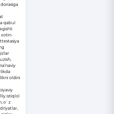
 doirasiga
at
ida qabul
egishli
 xotin-
Attestasiya
nng
izlar
uzish,
ma’naviy
rlikda
ikni oldini
biyaviy
iy istiqlol
h, o`z
driyatlar,