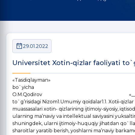
29.01.2022
Universitet Xotin-qizlar faoliyati to
«Tasdiqlayman» Buxoro Davlat Uni
bo`yicha pro
O.M.Qodirov «______» ____________ 
to`g’risidagi Nizom1.Umumiy qoidalar1.1. Xotii-qizlar
muassasalari xotin- qizlarining ijtimoiy-siyosiy, iqtis
ularning ma’naviy va intellektual saviyasini yuksaltir
shuningdek, ularni ijtimoiy-huquqiy jihatdan qo`lla
sharoitlar yaratib berish, yoshlarni ma’naviy barka