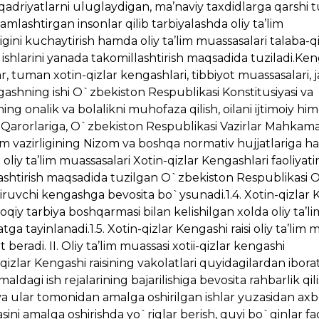
 qadriyatlarni uluglaydigan, ma’naviy taxdidlarga qarshi t
samlashtirgan insonlar qilib tarbiyalashda oliy ta’lim
gini kuchaytirish hamda oliy ta’lim muassasalari talaba-qi
a ishlarini yanada takomillashtirish maqsadida tuziladi.Ke
ar, tuman xotin-qizlar kengashlari, tibbiyot muassasalari,
engashning ishi O`zbekiston Respublikasi Konstitusiyasi va
g onalik va bolalikni muhofaza qilish, oilani ijtimoiy hi
a Qarorlariga, O`zbekiston Respublikasi Vazirlar Mahkama
im vazirligining Nizom va boshqa normativ hujjatlariga 
liy ta’lim muassasalari Xotin-qizlar Kengashlari faoliyati
qlashtirish maqsadida tuzilgan O`zbekiston Respublikasi O
tiruvchi kengashga bevosita bo`ysunadi.1.4. Xotin-qizlar
xloqiy tarbiya boshqarmasi bilan kelishilgan xolda oliy ta’li
 tayinlanadi.1.5. Xotin-qizlar Kengashi raisi oliy ta’lim 
t beradi. II. Oliy ta’lim muassasi xotii-qizlar kengashi
i-qizlar Kengashi raisining vakolatlari quyidagilardan iborat
dagi ish rejalarining bajarilishiga bevosita rahbarlik qil
sh va ular tomonidan amalga oshirilgan ishlar yuzasidan ax
sini amalga oshirishda yo`riqlar berish, quyi bo`ginlar fao