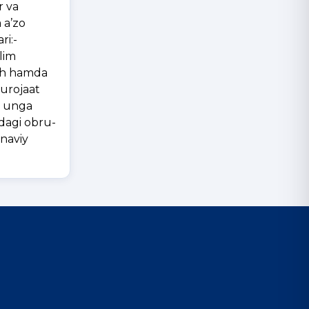
r va
 a’zo
ri:-
lim
rish hamda
murojaat
a unga
tdagi obru-
’naviy