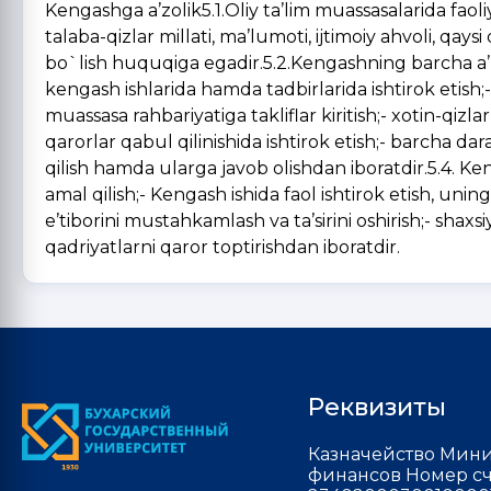
Kengashga a’zolik5.1.Oliy ta’lim muassasalarida faol
talaba-qizlar millati, ma’lumoti, ijtimoiy ahvoli, qa
bo`lish huquqiga egadir.5.2.Kengashning barcha a’z
kengash ishlarida hamda tadbirlarida ishtirok etish;
muassasa rahbariyatiga takliflar kiritish;- xotin-qiz
qarorlar qabul qilinishida ishtirok etish;- barcha dar
qilish hamda ularga javob olishdan iboratdir.5.4. K
amal qilish;- Kengash ishida faol ishtirok etish, un
e’tiborini mustahkamlash va ta’sirini oshirish;- shax
qadriyatlarni qaror toptirishdan iboratdir.
Реквизиты
Казначейство Мини
финансов Номер сч