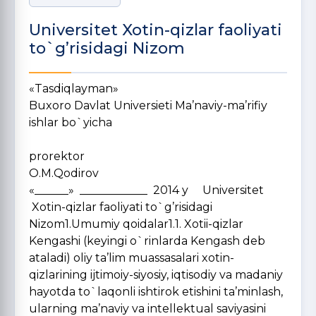
Universitet Xotin-qizlar faoliyati
to`g’risidagi Nizom
«Tasdiqlayman
Buxoro Davlat Universieti Ma’naviy-ma’rifiy
ishlar bo`yicha
prorektor
O.M.Qodirov
«______» ____________ 2014 y Universitet
Xotin-qizlar faoliyati to`g’risidagi
Nizom1.Umumiy qoidalar1.1. Xotii-qizlar
Kengashi (keyingi o`rinlarda Kengash deb
ataladi) oliy ta’lim muassasalari xotin-
qizlarining ijtimoiy-siyosiy, iqtisodiy va madaniy
hayotda to`laqonli ishtirok etishini ta’minlash,
ularning ma’naviy va intellektual saviyasini