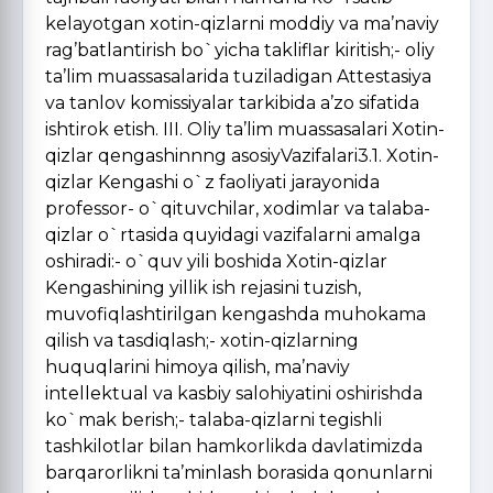
kelayotgan xotin-qizlarni moddiy va ma’naviy
rag’batlantirish bo`yicha takliflar kiritish;- oliy
ta’lim muassasalarida tuziladigan Attestasiya
va tanlov komissiyalar tarkibida a’zo sifatida
ishtirok etish. III. Oliy ta’lim muassasalari Xotin-
qizlar qengashinnng asosiyVazifalari3.1. Xotin-
qizlar Kengashi o`z faoliyati jarayonida
professor- o`qituvchilar, xodimlar va talaba-
qizlar o`rtasida quyidagi vazifalarni amalga
oshiradi:- o`quv yili boshida Xotin-qizlar
Kengashining yillik ish rejasini tuzish,
muvofiqlashtirilgan kengashda muhokama
qilish va tasdiqlash;- xotin-qizlarning
huquqlarini himoya qilish, ma’naviy
intellektual va kasbiy salohiyatini oshirishda
ko`mak berish;- talaba-qizlarni tegishli
tashkilotlar bilan hamkorlikda davlatimizda
barqarorlikni ta’minlash borasida qonunlarni