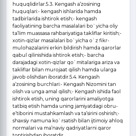
huquqlidirlar.5.3. Kengash a’zosining
huquqlari:- kengash ishlarida hamda
tadbirlarida ishtirok etish;- kengash
faoliyatining barcha masalalari bo`yicha oliy
ta’lim muassasa rahbariyatiga takliflar kiritish;-
xotin-qizlar masalalari bo`yicha o`z fikr-
mulohazalarini erkin bildirish hamda qarorlar
qabul qilinishida ishtirok etish;- barcha
darajadagi xotin-qizlar qo`mitalariga ariza va
takliflar bilan murojaat qilish hamda ularga
javob olishdan iboratdir.5.4. Kengash
a’zosining burchlari:- Kengash Nizomini tan
olish va unga amal qilish;- Kengash ishida faol
ishtirok etish, uning qarorlarini amaliyotga
tatbiq etish hamda uning jamiyatdagi obru-
e’tiborini mustahkamlash va ta’sirini oshirish;-
shaxsiy namuna ko`rsatish bilan ijtimoiy ahloq
normalari va ma’naviy qadriyatlarni qaror
toptirishdan iboratdir.