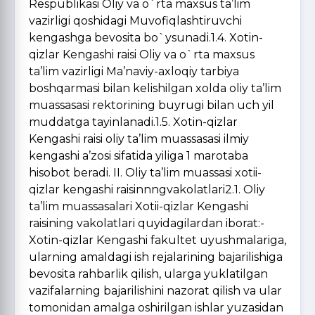
Respublikasi Oliy va o`rta maxsus ta’lim
vazirligi qoshidagi Muvofiqlashtiruvchi
kengashga bevosita bo`ysunadi.1.4. Xotin-
qizlar Kengashi raisi Oliy va o`rta maxsus
ta’lim vazirligi Ma’naviy-axloqiy tarbiya
boshqarmasi bilan kelishilgan xolda oliy ta’lim
muassasasi rektorining buyrugi bilan uch yil
muddatga tayinlanadi.1.5. Xotin-qizlar
Kengashi raisi oliy ta’lim muassasasi ilmiy
kengashi a’zosi sifatida yiliga 1 marotaba
hisobot beradi. II. Oliy ta’lim muassasi xotii-
qizlar kengashi raisinnngvakolatlari2.1. Oliy
ta’lim muassasalari Xotii-qizlar Kengashi
raisining vakolatlari quyidagilardan iborat:-
Xotin-qizlar Kengashi fakultet uyushmalariga,
ularning amaldagi ish rejalarining bajarilishiga
bevosita rahbarlik qilish, ularga yuklatilgan
vazifalarning bajarilishini nazorat qilish va ular
tomonidan amalga oshirilgan ishlar yuzasidan