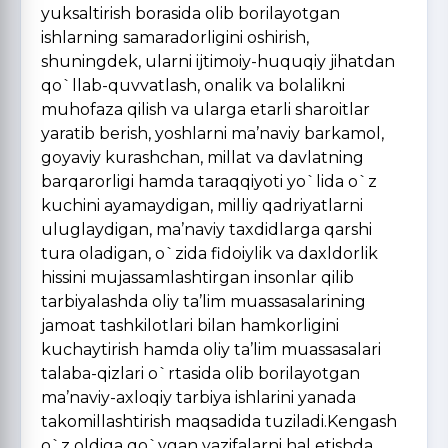
yuksaltirish borasida olib borilayotgan
ishlarning samaradorligini oshirish,
shuningdek, ularni ijtimoiy-huquqiy jihatdan
qo`llab-quvvatlash, onalik va bolalikni
muhofaza qilish va ularga etarli sharoitlar
yaratib berish, yoshlarni ma’naviy barkamol,
goyaviy kurashchan, millat va davlatning
barqarorligi hamda taraqqiyoti yo`lida o`z
kuchini ayamaydigan, milliy qadriyatlarni
uluglaydigan, ma’naviy taxdidlarga qarshi
tura oladigan, o`zida fidoiylik va daxldorlik
hissini mujassamlashtirgan insonlar qilib
tarbiyalashda oliy ta’lim muassasalarining
jamoat tashkilotlari bilan hamkorligini
kuchaytirish hamda oliy ta’lim muassasalari
talaba-qizlari o`rtasida olib borilayotgan
ma’naviy-axloqiy tarbiya ishlarini yanada
takomillashtirish maqsadida tuziladi.Kengash
o`z oldiga qo`ygan vazifalarni hal etishda