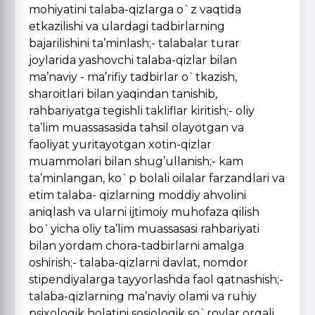
mohiyatini talaba-qizlarga o`z vaqtida
etkazilishi va ulardagi tadbirlarning
bajarilishini ta’minlash;- talabalar turar
joylarida yashovchi talaba-qizlar bilan
ma’naviy - ma’rifiy tadbirlar o`tkazish,
sharoitlari bilan yaqindan tanishib,
rahbariyatga tegishli takliflar kiritish;- oliy
ta’lim muassasasida tahsil olayotgan va
faoliyat yuritayotgan xotin-qizlar
muammolari bilan shug’ullanish;- kam
ta’minlangan, ko`p bolali oilalar farzandlari va
etim talaba- qizlarning moddiy ahvolini
aniqlash va ularni ijtimoiy muhofaza qilish
bo`yicha oliy ta’lim muassasasi rahbariyati
bilan yordam chora-tadbirlarni amalga
oshirish;- talaba-qizlarni davlat, nomdor
stipendiyalarga tayyorlashda faol qatnashish;-
talaba-qizlarning ma’naviy olami va ruhiy
psixologik holatini sosiologik so`rovlar orqali