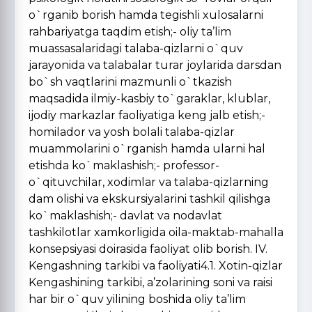
o`rganib borish hamda tegishli xulosalarni
rahbariyatga taqdim etish;- oliy ta’lim
muassasalaridagi talaba-qizlarni o`quv
jarayonida va talabalar turar joylarida darsdan
bo`sh vaqtlarini mazmunli o`tkazish
maqsadida ilmiy-kasbiy to`garaklar, klublar,
ijodiy markazlar faoliyatiga keng jalb etish;-
homilador va yosh bolali talaba-qizlar
muammolarini o`rganish hamda ularni hal
etishda ko`maklashish;- professor-
o`qituvchilar, xodimlar va talaba-qizlarning
dam olishi va ekskursiyalarini tashkil qilishga
ko`maklashish;- davlat va nodavlat
tashkilotlar xamkorligida oila-maktab-mahalla
konsepsiyasi doirasida faoliyat olib borish. IV.
Kengashning tarkibi va faoliyati4.1. Xotin-qizlar
Kengashining tarkibi, a’zolarining soni va raisi
har bir o`quv yilining boshida oliy ta’lim