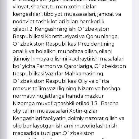
viloyat, shahar, tuman xotin-qizlar
kengashlari, tibbiyot muassasalari, jamoat va
nodavlat tashkilotlari bilan hamkorlik
qiladi.1.2. Kengashning ishi O`zbekiston
Respublikasi Konstitusiyasi va Qonunlariga,
O`zbekiston Respublikasi Prezidentining
onalik va bolalikni muhofaza qilish, oilani
ijtimoiy himoya qilishni kuchaytirish masalalari
bo`yicha Farmon va Qarorlariga, O`zbekiston
Respublikasi Vazirlar Mahkamasining,
O`zbekiston Respublikasi Oliy va o`rta
maxsus ta’lim vazirligining Nizom va boshqa
normativ hujjatlariga hamda mazkur
Nizomga muvofiq tashkil etiladi.1.3. Barcha
oliy ta’lim muassasalari Xotin-qizlar
Kengashlari faoliyatini doimiy nazorat qilish va
olib borilayotgan ishlarni muvofiqlashtirish
maqsadida tuzilgan O`zbekiston