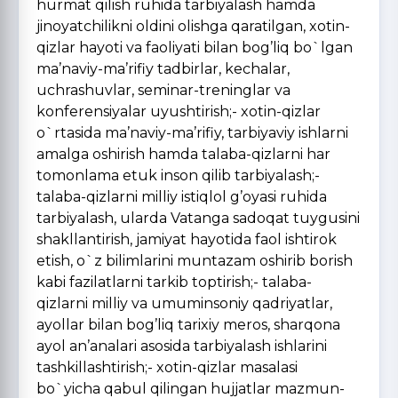
hurmat qilish ruhida tarbiyalash hamda
jinoyatchilikni oldini olishga qaratilgan, xotin-
qizlar hayoti va faoliyati bilan bog’liq bo`lgan
ma’naviy-ma’rifiy tadbirlar, kechalar,
uchrashuvlar, seminar-treninglar va
konferensiyalar uyushtirish;- xotin-qizlar
o`rtasida ma’naviy-ma’rifiy, tarbiyaviy ishlarni
amalga oshirish hamda talaba-qizlarni har
tomonlama etuk inson qilib tarbiyalash;-
talaba-qizlarni milliy istiqlol g’oyasi ruhida
tarbiyalash, ularda Vatanga sadoqat tuygusini
shakllantirish, jamiyat hayotida faol ishtirok
etish, o`z bilimlarini muntazam oshirib borish
kabi fazilatlarni tarkib toptirish;- talaba-
qizlarni milliy va umuminsoniy qadriyatlar,
ayollar bilan bog’liq tarixiy meros, sharqona
ayol an’analari asosida tarbiyalash ishlarini
tashkillashtirish;- xotin-qizlar masalasi
bo`yicha qabul qilingan hujjatlar mazmun-