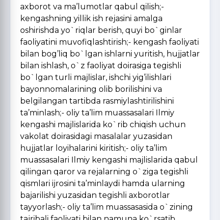
axborot va ma’lumotlar qabul qilish;-
kengashning yillik ish rejasini amalga
oshirishda yo`riqlar berish, quyi bo`ginlar
faoliyatini muvofiqlashtirish;- kengash faoliyati
bilan bog’liq bo`lgan ishlarni yuritish, hujjatlar
bilan ishlash, o`z faoliyat doirasiga tegishli
bo`lgan turli majlislar, ishchi yig’ilishlari
bayonnomalarining olib borilishini va
belgilangan tartibda rasmiylashtirilishini
ta’minlash;- oliy ta’lim muassasalari Ilmiy
kengashi majlislarida ko`rib chiqish uchun
vakolat doirasidagi masalalar yuzasidan
hujjatlar loyihalarini kiritish;- oliy ta’lim
muassasalari Ilmiy kengashi majlislarida qabul
qilingan qaror va rejalarning o`ziga tegishli
qismlari ijrosini ta’minlaydi hamda ularning
bajarilishi yuzasidan tegishli axborotlar
tayyorlash;- oliy ta’lim muassasasida o`zining
tajribali faoliyati bilan namuna ko`rsatib