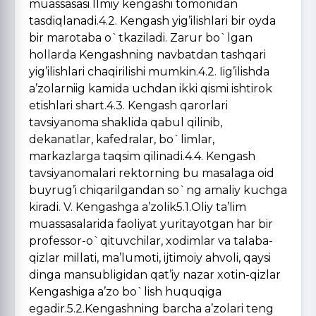
muassasasi Ilmiy kengashi tomonidan
tasdiqlanadi.4.2. Kengash yig’ilishlari bir oyda
bir marotaba o`tkaziladi. Zarur bo`lgan
hollarda Kengashning navbatdan tashqari
yig’ilishlari chaqirilishi mumkin.4.2. Iig’ilishda
a’zolarniig kamida uchdan ikki qismi ishtirok
etishlari shart.4.3. Kengash qarorlari
tavsiyanoma shaklida qabul qilinib,
dekanatlar, kafedralar, bo`limlar,
markazlarga taqsim qilinadi.4.4. Kengash
tavsiyanomalari rektorning bu masalaga oid
buyrug’i chiqarilgandan so`ng amaliy kuchga
kiradi. V. Kengashga a’zolik5.1.Oliy ta’lim
muassasalarida faoliyat yuritayotgan har bir
professor-o`qituvchilar, xodimlar va talaba-
qizlar millati, ma’lumoti, ijtimoiy ahvoli, qaysi
dinga mansubligidan qat’iy nazar xotin-qizlar
Kengashiga a’zo bo`lish huquqiga
egadir.5.2.Kengashning barcha a’zolari teng