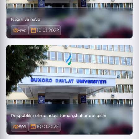
Nazm va navo
10.01.2022
490
Respublika olimpiadasi tuman,shahar bosqichi
10.01.2022
509