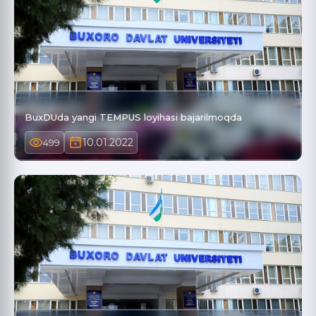
BuxDUda yangi TEMPUS loyihasi bajarilmoqda
10.01.2022
499