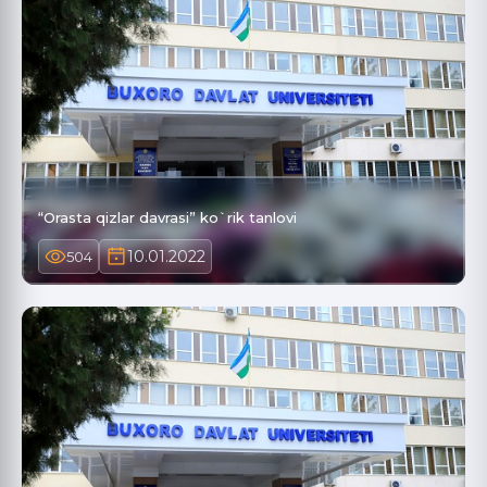
“Orasta qizlar davrasi” ko`rik tanlovi
10.01.2022
504