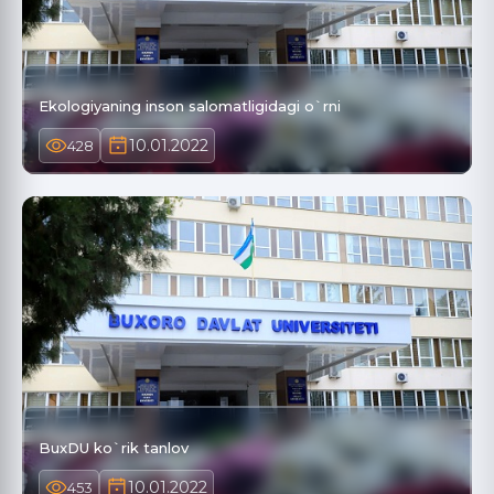
Ekologiyaning inson salomatligidagi o`rni
10.01.2022
428
BuxDU ko`rik tanlov
10.01.2022
453