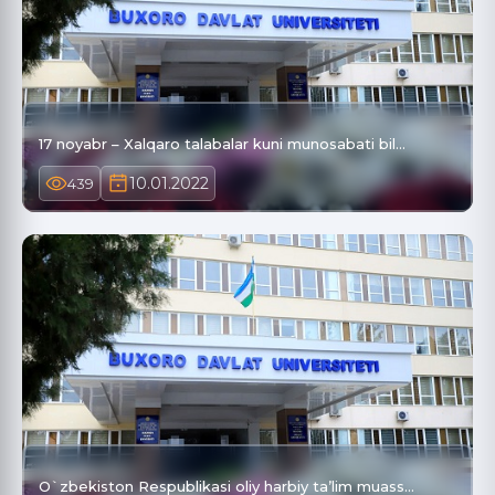
17 noyabr – Xalqaro talabalar kuni munosabati bil…
10.01.2022
439
O`zbekiston Respublikasi oliy harbiy ta’lim muass…