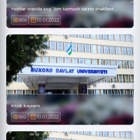
Yoshlar orasida sog`lom turmush tarzini shakllant…
10.01.2022
506
Kitob bayrami
10.01.2022
502