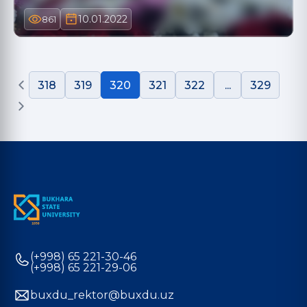
10.01.2022
861
318
319
320
321
322
...
329
(+998) 65 221-30-46
(+998) 65 221-29-06
buxdu_rektor@buxdu.uz