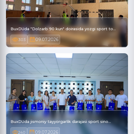
BuxDUda "Dolzarb 90 kun" doirasida yozgi sport to…
09.07.2026
303
BuxDUda jismoniy tayyorgarlik darajasi sport sino…
09.07.2026
240