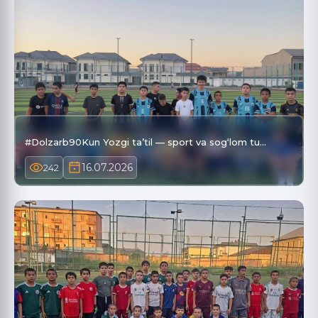
#Dolzarb90Kun Yozgi ta’til — sport va sog‘lom tu…
16.07.2026
242