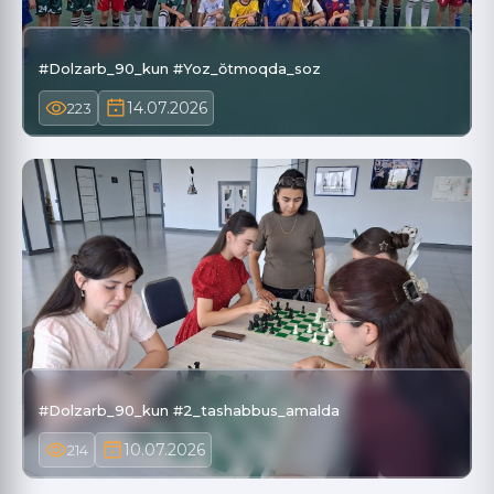
#Dolzarb_90_kun #Yoz_ŏtmoqda_soz
14.07.2026
223
#Dolzarb_90_kun #2_tashabbus_amalda
10.07.2026
214