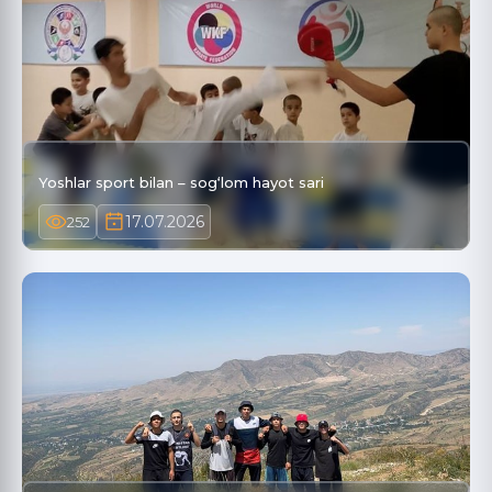
Yoshlar sport bilan – sog‘lom hayot sari
17.07.2026
252