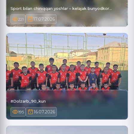
Sport bilan chiniqqan yoshlar – kelajak bunyodkor…
17.07.2026
221
#Dolzarb_90_kun
16.07.2026
195