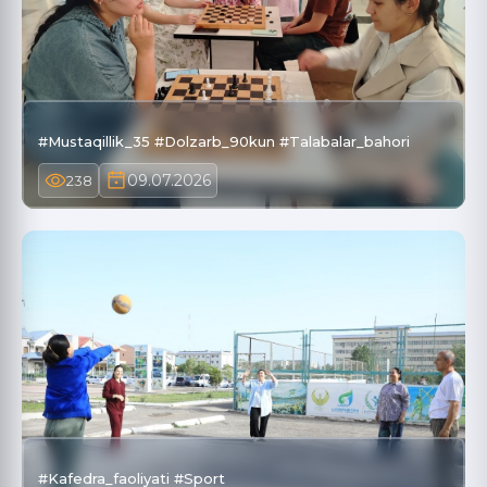
#Mustaqillik_35 #Dolzarb_90kun #Talabalar_bahori
09.07.2026
238
#Kafedra_faoliyati #Sport