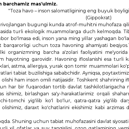
 barchamiz mas’ulmiz.
ligining eng buyuk boyligidir
okrat)
 rivojlangan bugungi kunda atrof-muhitni muhofaza qi
atijasida turli ekologik muammolarga duch kelmoqda. Ti
bor bo'lmasa edi, inson yana ming yillar yashagan bo'la
at barqarorligi uchun toza havoning ahamiyati beqiyos
alki organizmning barcha a'zolari faoliyatini me'yorida
yotning garovidir. Havoning ifloslanishi esa turli kas
aliklari, astma, allergiya, yurak qon tomir muammolari k
yatlari tabiat buzilishiga sababchidir. Ayniqsa, poytaxtim
ishi ham inson omili natijasidir. Toshkent shahrining ifl
n har bir fuqarodan tortib davlat tashkilotlarigacha ma
s ishimiz, birlashgan sa'y-harakatlarimiz orqali shahar
tomchi yig'ilib ko'l bo'lur, qatra-qatra yig'ilib dar
olishimiz, daraxt ko'chatlarini ekishimiz kabi arzimas 
qda. Shuning uchun tabiat muhofazasini davlat siyosati 
rli xil ofatlar va suv tanqisligi, ozon qatlamining yemi