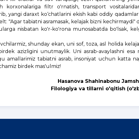
 korxonalariga filtr o'rnatish, transport vositalari
rib, yangi daraxt ko‘chatlarini ekish kabi oddiy qadamlar
t: "Agar tabiatni asramasak, kelajak bizni kechirmaydi"
ularga nisbatan ko'r-ko'rona munosabatda bo'lsak, kel
larmiz, shunday ekan, uni sof, toza, asl holida kelaj
irdek azizligini unutmaylik. Uni asrab-avaylashni es
 amallarimiz tabiatni asrab, insoniyat uchun katta najo
hamiz birdek mas'ulmiz!
Hasanova Shahinabonu Jamshi
ni o'qitish (o'zbek til