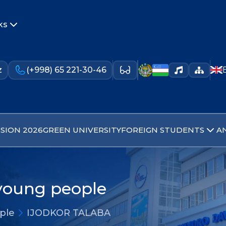
ks
z
(+998) 65 221-30-46
SION 2026
GREEN UNIVERSITY
FOREIGN STUDENTS
A
 young people
ople
IJODKOR TALABA