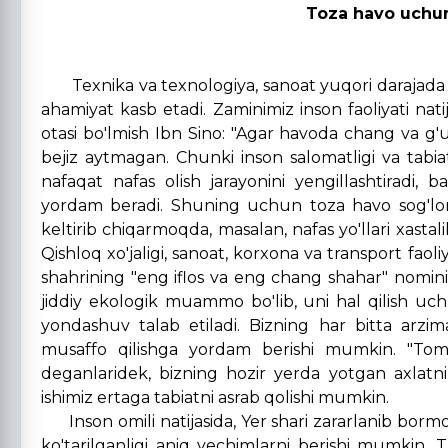
Toza havo uchun
"Toza havo – inson salomat
(Gipp
Texnika va texnologiya, sanoat yuqori darajada
ahamiyat kasb etadi. Zaminimiz inson faoliyati n
otasi bo'lmish Ibn Sino: "Agar havoda chang va g'u
bejiz aytmagan. Chunki inson salomatligi va tabi
nafaqat nafas olish jarayonini yengillashtiradi, b
yordam beradi. Shuning uchun toza havo sog'lom ha
keltirib chiqarmoqda, masalan, nafas yo'llari xast
Qishloq xo'jaligi, sanoat, korxona va transport faoli
shahrining "eng iflos va eng chang shahar" nomini ol
jiddiy ekologik muammo bo'lib, uni hal qilish uchu
yondashuv talab etiladi. Bizning har bitta arzima
musaffo qilishga yordam berishi mumkin. "Tomchi-
deganlaridek, bizning hozir yerda yotgan axlatni 
ishimiz ertaga tabiatni asrab qolishi mumkin.
Inson omili natijasida, Yer shari zararlanib bormo
ko'tarilganligi aniq yechimlarni berishi mumkin. Tu