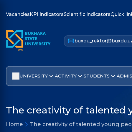
Vacancies
KPI Indicators
Scientific Indicators
Quick lin
buxdu_rektor@buxdu.u
UNIVERSITY
ACTIVITY
STUDENTS
ADMIS
The creativity of talented
Home
The creativity of talented young pe