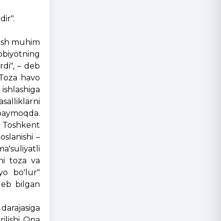
".
lish muhim
bbiyotning
rdi", – deb
.Toza havo
 ishlashiga
alliklarni
o'paymoqda.
iz Toshkent
oslanishi –
'suliyatli
ni toza va
yo bo'lur"
deb bilgan
darajasiga
rilishi Ona