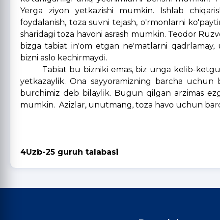
Yerga ziyon yetkazishi mumkin. Ishlab chiqarish
foydalanish, toza suvni tejash, o'rmonlarni ko'payti
sharidagi toza havoni asrash mumkin. Teodor Ruzvel
bizga tabiat in'om etgan ne'matlarni qadrlamay, 
bizni aslo kechirmaydi.
Tabiat bu bizniki emas, biz unga kelib-ketguvchi
yetkazaylik. Ona sayyoramizning barcha uchun b
burchimiz deb bilaylik. Bugun qilgan arzimas ezgu
mumkin. Azizlar, unutmang, toza havo uchun barc
Filologiya va tillar
4Uzb-25 guruh talabasi