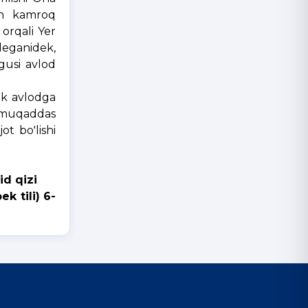
dan kamroq
 orqali Yer
 deganidek,
gusi avlod
ak avlodga
a muqaddas
t bo'lishi
d qizi
i) 6-