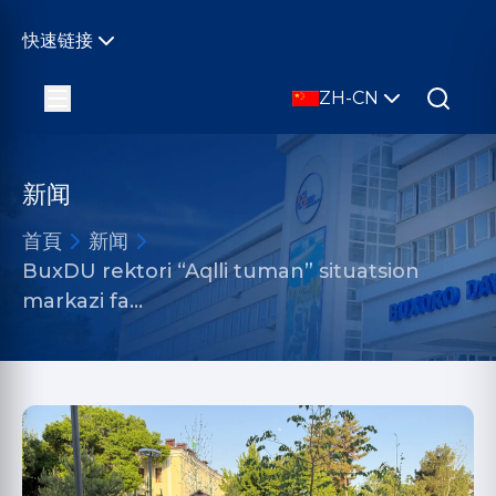
快速链接
ZH-CN
新闻
首頁
新闻
BuxDU rektori “Aqlli tuman” situatsion
markazi fa…