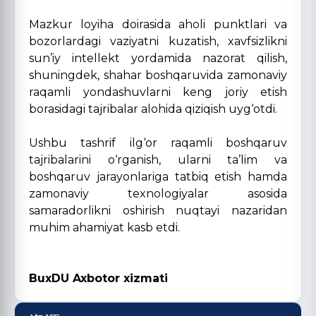
Mazkur loyiha doirasida aholi punktlari va
bozorlardagi vaziyatni kuzatish, xavfsizlikni
sun’iy intellekt yordamida nazorat qilish,
shuningdek, shahar boshqaruvida zamonaviy
raqamli yondashuvlarni keng joriy etish
borasidagi tajribalar alohida qiziqish uyg‘otdi.
Ushbu tashrif ilg‘or raqamli boshqaruv
tajribalarini o‘rganish, ularni ta’lim va
boshqaruv jarayonlariga tatbiq etish hamda
zamonaviy texnologiyalar asosida
samaradorlikni oshirish nuqtayi nazaridan
muhim ahamiyat kasb etdi.
BuxDU Axbotor xizmati