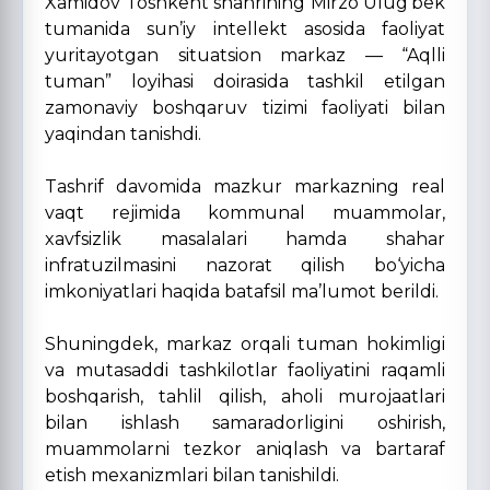
Xamidov Toshkent shahrining Mirzo Ulug‘bek
tumanida sun’iy intellekt asosida faoliyat
yuritayotgan situatsion markaz — “Aqlli
tuman” loyihasi doirasida tashkil etilgan
zamonaviy boshqaruv tizimi faoliyati bilan
yaqindan tanishdi.
Tashrif davomida mazkur markazning real
vaqt rejimida kommunal muammolar,
xavfsizlik masalalari hamda shahar
infratuzilmasini nazorat qilish bo‘yicha
imkoniyatlari haqida batafsil ma’lumot berildi.
Shuningdek, markaz orqali tuman hokimligi
va mutasaddi tashkilotlar faoliyatini raqamli
boshqarish, tahlil qilish, aholi murojaatlari
bilan ishlash samaradorligini oshirish,
muammolarni tezkor aniqlash va bartaraf
etish mexanizmlari bilan tanishildi.