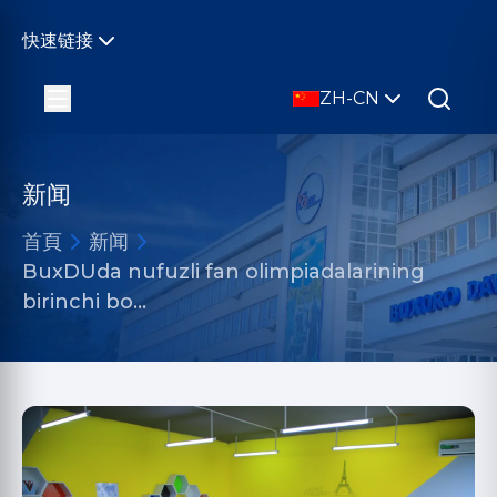
快速链接
ZH-CN
新闻
首頁
新闻
BuxDUda nufuzli fan olimpiadalarining
birinchi bo…