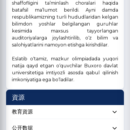
shaffofligini ta’minlash choralari haqida
batafsil ma’lumot berildi. Ayni damda
respublikamizning turli hududlaridan kelgan
bilimdon yoshlar belgilangan guruhlar
kesimida maxsus tayyorlangan
auditoriyalarga joylashtirilib, o‘z bilim va
salohiyatlarini namoyon etishga kirishdilar.
Eslatib o‘tamiz, mazkur olimpiadada yuqori
natija qayd etgan o‘quvchilar Buxoro davlat
universitetiga imtiyozli asosda qabul qilinish
imkoniyatiga ega bo‘ladilar.
資源
教育資源
公开数据