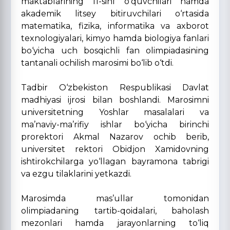
maktablarining 11-sinf o‘quvchilari hamda
akademik litsey bitiruvchilari o‘rtasida
matematika, fizika, informatika va axborot
texnologiyalari, kimyo hamda biologiya fanlari
bo‘yicha uch bosqichli fan olimpiadasining
tantanali ochilish marosimi bo‘lib o‘tdi.
Tadbir O‘zbekiston Respublikasi Davlat
madhiyasi ijrosi bilan boshlandi. Marosimni
universitetning Yoshlar masalalari va
ma’naviy-ma’rifiy ishlar bo‘yicha birinchi
prorektori Akmal Nazarov ochib berib,
universitet rektori Obidjon Xamidovning
ishtirokchilarga yo‘llagan bayramona tabrigi
va ezgu tilaklarini yetkazdi.
Marosimda mas’ullar tomonidan
olimpiadaning tartib-qoidalari, baholash
mezonlari hamda jarayonlarning to‘liq