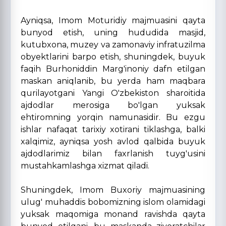
Ayniqsa, Imom Moturidiy majmuasini qayta
bunyod etish, uning hududida masjid,
kutubxona, muzey va zamonaviy infratuzilma
obyektlarini barpo etish, shuningdek, buyuk
faqih Burhoniddin Marg'inoniy dafn etilgan
maskan aniqlanib, bu yerda ham maqbara
qurilayotgani Yangi O'zbekiston sharoitida
ajdodlar merosiga bo'lgan yuksak
ehtiromning yorqin namunasidir. Bu ezgu
ishlar nafaqat tarixiy xotirani tiklashga, balki
xalqimiz, ayniqsa yosh avlod qalbida buyuk
ajdodlarimiz bilan faxrlanish tuyg'usini
mustahkamlashga xizmat qiladi.
Shuningdek, Imom Buxoriy majmuasining
ulug' muhaddis bobomizning islom olamidagi
yuksak maqomiga monand ravishda qayta