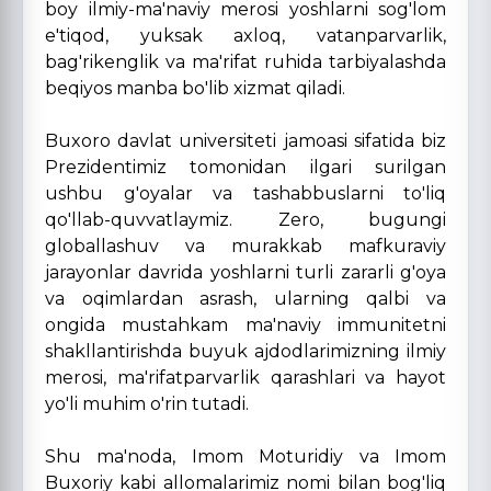
boy ilmiy-ma'naviy merosi yoshlarni sog'lom
e'tiqod, yuksak axloq, vatanparvarlik,
bag'rikenglik va ma'rifat ruhida tarbiyalashda
beqiyos manba bo'lib xizmat qiladi.
Buxoro davlat universiteti jamoasi sifatida biz
Prezidentimiz tomonidan ilgari surilgan
ushbu g'oyalar va tashabbuslarni to'liq
qo'llab-quvvatlaymiz. Zero, bugungi
globallashuv va murakkab mafkuraviy
jarayonlar davrida yoshlarni turli zararli g'oya
va oqimlardan asrash, ularning qalbi va
ongida mustahkam ma'naviy immunitetni
shakllantirishda buyuk ajdodlarimizning ilmiy
merosi, ma'rifatparvarlik qarashlari va hayot
yo'li muhim o'rin tutadi.
Shu ma'noda, Imom Moturidiy va Imom
Buxoriy kabi allomalarimiz nomi bilan bog'liq