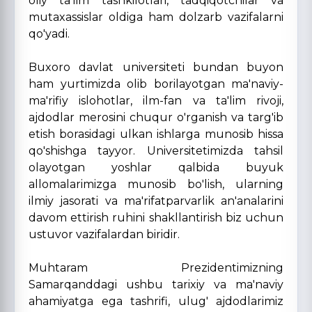
oliy ta'lim tashkilotlari, tadqiqotchilar va
mutaxassislar oldiga ham dolzarb vazifalarni
qo'yadi.
Buxoro davlat universiteti bundan buyon
ham yurtimizda olib borilayotgan ma'naviy-
ma'rifiy islohotlar, ilm-fan va ta'lim rivoji,
ajdodlar merosini chuqur o'rganish va targ'ib
etish borasidagi ulkan ishlarga munosib hissa
qo'shishga tayyor. Universitetimizda tahsil
olayotgan yoshlar qalbida buyuk
allomalarimizga munosib bo'lish, ularning
ilmiy jasorati va ma'rifatparvarlik an'analarini
davom ettirish ruhini shakllantirish biz uchun
ustuvor vazifalardan biridir.
Muhtaram Prezidentimizning
Samarqanddagi ushbu tarixiy va ma'naviy
ahamiyatga ega tashrifi, ulug' ajdodlarimiz