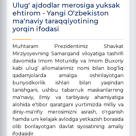
Ulug' ajdodlar merosiga yuksak
ehtirom - Yangi O'zbekiston
ma'naviy taraqqiyotining
yorqin ifodasi
Muhtaram Prezidentimiz Shavkat
Mirziyoyevning Samarqand viloyatiga tashrifi
davomida Imom Moturidiy va Imom Buxoriy
kabi ulug' allomalarimiz nomi bilan bog'liq
qadamjolarda amalga oshirilayotgan
bunyodkorlik ishlari bilan yaqindan
tanishgani, ushbu tabarruk maskanlarning
ma'naviy, ilmiy va tarbiyaviy ahamiyatiga
alohida e'tibor qaratgani yurtimizda milliy va
diniy-ma'rifiy merosimizni asrash, o'rganish
hamda uni kelajak avlodga yetkazish borasida
olib borilayotgan davlat siyosatining amaliy
ifodasidir.