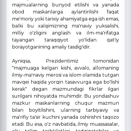
majmualarning bunyod etilishi va yanada
obod maskanlarga aylantirilishi faqat
me'moriy yoki tarixiy ahamiyatga ega ish emas,
balki bu xalqimizning ma'naviy yuksalishi,
milliy o'zligini anglash va ilm-ma'rifatga
tayangan taraqqiyot yo'lidan qat'iy
borayotganining amaliy tasdig'idir.
Ayniqsa, Prezidentimiz tomonidan
"majmuaga kelgan kishi, avvalo, allomaning
ilmiy-ma'naviy merosi va islom olamida tutgan
mavqei haqida yorqin tasavvurga ega bo'lishi
kerak" degan mazmundagi fikrlar ilgari
surilgani nihoyatda muhimdir. Bu yondashuv
mazkur maskanlarning chuqur mazmun
bilan boyitilishini, ularning tarbiyaviy va
ma'rifiy ta'sir kuchini yanada oshirishni taqozo
etadi. Bu esa, o'z navbatida, ilmiy muassasalar,