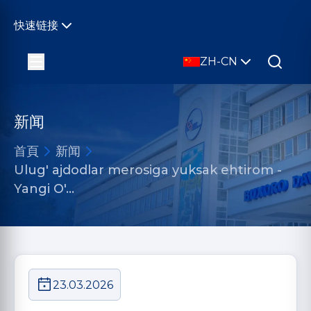
快速链接
ZH-CN
新闻
首頁
新闻
Ulug' ajdodlar merosiga yuksak ehtirom -
Yangi O'…
23.03.2026