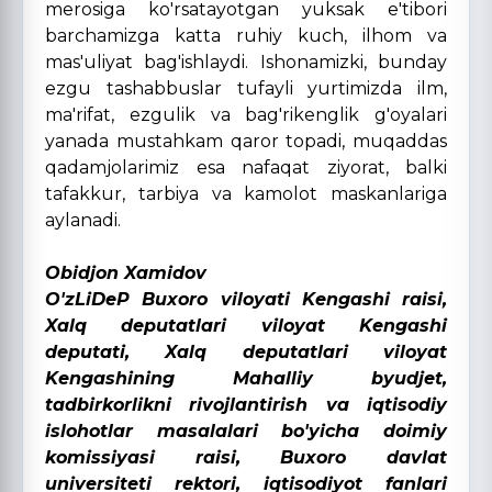
merosiga ko'rsatayotgan yuksak e'tibori
barchamizga katta ruhiy kuch, ilhom va
mas'uliyat bag'ishlaydi. Ishonamizki, bunday
ezgu tashabbuslar tufayli yurtimizda ilm,
ma'rifat, ezgulik va bag'rikenglik g'oyalari
yanada mustahkam qaror topadi, muqaddas
qadamjolarimiz esa nafaqat ziyorat, balki
tafakkur, tarbiya va kamolot maskanlariga
aylanadi.
Obidjon Xamidov
O'zLiDeP Buxoro viloyati Kengashi raisi,
Xalq deputatlari viloyat Kengashi
deputati, Xalq deputatlari viloyat
Kengashining Mahalliy byudjet,
tadbirkorlikni rivojlantirish va iqtisodiy
islohotlar masalalari bo'yicha doimiy
komissiyasi raisi, Buxoro davlat
universiteti rektori, iqtisodiyot fanlari