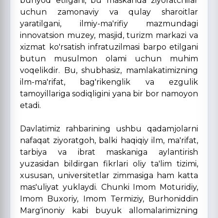
bunyod etilgani, bu maskanda ziyoratchilar
uchun zamonaviy va qulay sharoitlar
yaratilgani, ilmiy-ma'rifiy mazmundagi
innovatsion muzey, masjid, turizm markazi va
xizmat ko'rsatish infratuzilmasi barpo etilgani
butun musulmon olami uchun muhim
voqelikdir. Bu, shubhasiz, mamlakatimizning
ilm-ma'rifat, bag'rikenglik va ezgulik
tamoyillariga sodiqligini yana bir bor namoyon
etadi.
Davlatimiz rahbarining ushbu qadamjolarni
nafaqat ziyoratgoh, balki haqiqiy ilm, ma'rifat,
tarbiya va ibrat maskaniga aylantirish
yuzasidan bildirgan fikrlari oliy ta'lim tizimi,
xususan, universitetlar zimmasiga ham katta
mas'uliyat yuklaydi. Chunki Imom Moturidiy,
Imom Buxoriy, Imom Termiziy, Burhoniddin
Marg'inoniy kabi buyuk allomalarimizning