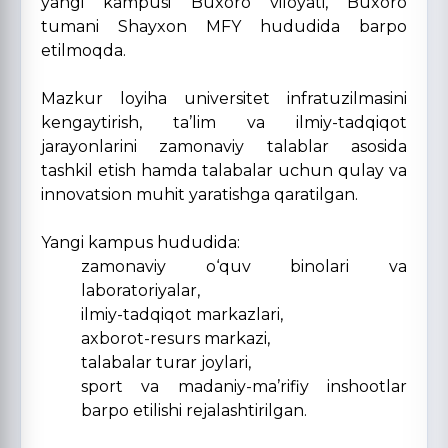
yangi kampusi Buxoro viloyati, Buxoro
tumani Shayxon MFY hududida barpo
etilmoqda.
Mazkur loyiha universitet infratuzilmasini
kengaytirish, ta’lim va ilmiy-tadqiqot
jarayonlarini zamonaviy talablar asosida
tashkil etish hamda talabalar uchun qulay va
innovatsion muhit yaratishga qaratilgan.
Yangi kampus hududida:
zamonaviy o‘quv binolari va
laboratoriyalar,
ilmiy-tadqiqot markazlari,
axborot-resurs markazi,
talabalar turar joylari,
sport va madaniy-ma’rifiy inshootlar
barpo etilishi rejalashtirilgan.