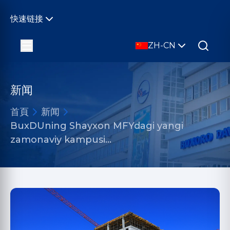
快速链接
ZH-CN
新闻
首頁
新闻
BuxDUning Shayxon MFYdagi yangi
zamonaviy kampusi…