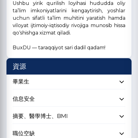
Ushbu yirik qurilish loyihasi hududda oliy
ta’lim imkoniyatlarini kengaytirish, yoshlar
uchun sifatli ta’lim muhitini yaratish hamda
viloyat ijtimoiy-iqtisodiy rivojiga munosib hissa
qo‘shishga xizmat qiladi.
BuxDU — taraqqiyot sari dadil qadam!
資源
畢業生
信息安全
摘要、醫學博士、BMI
職位空缺