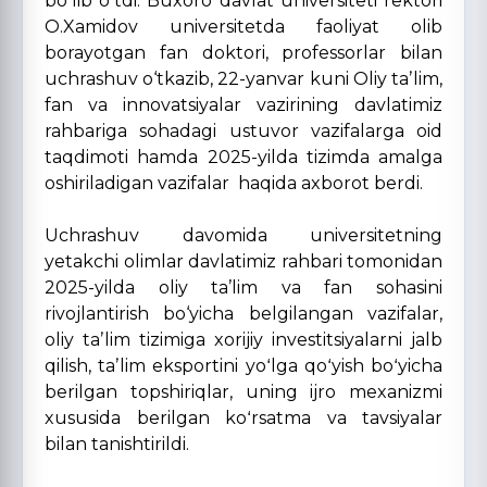
boʻlib oʻtdi. Buxoro davlat universiteti rektori
O.Xamidov universitetda faoliyat olib
borayotgan fan doktori, professorlar bilan
uchrashuv o‘tkazib, 22-yanvar kuni Oliy taʼlim,
fan va innovatsiyalar vazirining davlatimiz
rahbariga sohadagi ustuvor vazifalarga oid
taqdimoti hamda 2025-yilda tizimda amalga
oshiriladigan vazifalar haqida axborot berdi.
Uchrashuv davomida universitetning
yetakchi olimlar davlatimiz rahbari tomonidan
2025-yilda oliy ta’lim va fan sohasini
rivojlantirish bo‘yicha belgilangan vazifalar,
oliy taʼlim tizimiga xorijiy investitsiyalarni jalb
qilish, taʼlim eksportini yoʻlga qoʻyish boʻyicha
berilgan topshiriqlar, uning ijro mexanizmi
xususida berilgan koʻrsatma va tavsiyalar
bilan tanishtirildi.