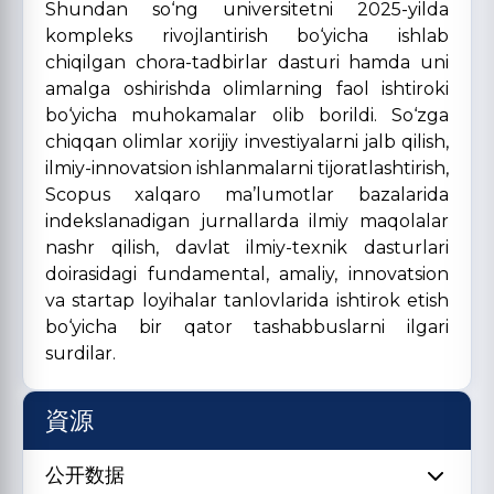
Shundan so‘ng universitetni 2025-yilda
kompleks rivojlantirish bo‘yicha ishlab
chiqilgan chora-tadbirlar dasturi hamda uni
amalga oshirishda olimlarning faol ishtiroki
bo‘yicha muhokamalar olib borildi. So‘zga
chiqqan olimlar xorijiy investiyalarni jalb qilish,
ilmiy-innovatsion ishlanmalarni tijoratlashtirish,
Scopus xalqaro ma’lumotlar bazalarida
indekslanadigan jurnallarda ilmiy maqolalar
nashr qilish, davlat ilmiy-texnik dasturlari
doirasidagi fundamental, amaliy, innovatsion
va startap loyihalar tanlovlarida ishtirok etish
bo‘yicha bir qator tashabbuslarni ilgari
surdilar.
資源
公开数据