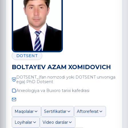
DOTSENT
BOLTAYEV AZAM XOMIDOVICH
DOTSENT_(fan nomzodi yoki DOTSENT unvoniga
ega) PhD Dotsent
Arxeologiya va Buxoro tarixi kafedrasi
Maqolalar
Sertifikatlar
Aftoreferat
Loyihalar
Video darslar