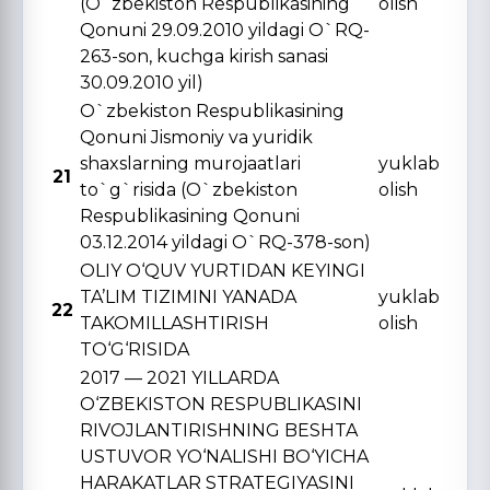
(O`zbekiston Respublikasining
olish
Qonuni 29.09.2010 yildagi O`RQ-
263-son, kuchga kirish sanasi
30.09.2010 yil)
O`zbekiston Respublikasining
Qonuni Jismoniy va yuridik
shaxslarning murojaatlari
yuklab
21
to`g`risida (O`zbekiston
olish
Respublikasining Qonuni
03.12.2014 yildagi O`RQ-378-son)
OLIY O‘QUV YURTIDAN KЕYINGI
TA’LIM TIZIMINI YANADA
yuklab
22
TAKOMILLASHTIRISH
olish
TO‘G‘RISIDA
2017 — 2021 YILLARDA
O‘ZBЕKISTON RЕSPUBLIKASINI
RIVOJLANTIRISHNING BЕSHTA
USTUVOR YO‘NALISHI BO‘YICHA
HARAKATLAR STRATЕGIYASINI