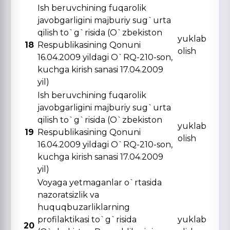
Ish beruvchining fuqarolik
javobgarligini majburiy sug`urta
qilish to`g`risida (O`zbekiston
yuklab
18
Respublikasining Qonuni
olish
16.04.2009 yildagi O`RQ-210-son,
kuchga kirish sanasi 17.04.2009
yil)
Ish beruvchining fuqarolik
javobgarligini majburiy sug`urta
qilish to`g`risida (O`zbekiston
yuklab
19
Respublikasining Qonuni
olish
16.04.2009 yildagi O`RQ-210-son,
kuchga kirish sanasi 17.04.2009
yil)
Voyaga yetmaganlar o`rtasida
nazoratsizlik va
huquqbuzarliklarning
profilaktikasi to`g`risida
yuklab
20