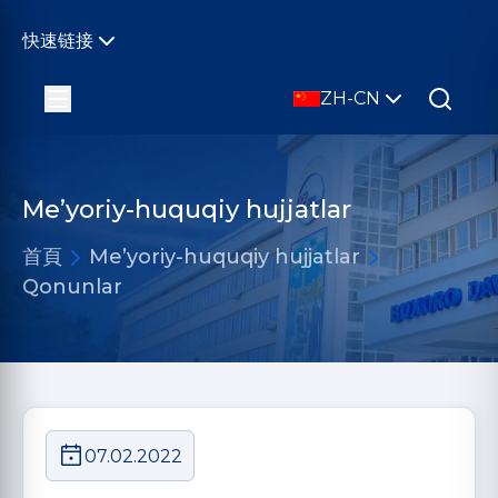
快速链接
ZH-CN
Me’yoriy-huquqiy hujjatlar
首頁
Me’yoriy-huquqiy hujjatlar
Qonunlar
07.02.2022