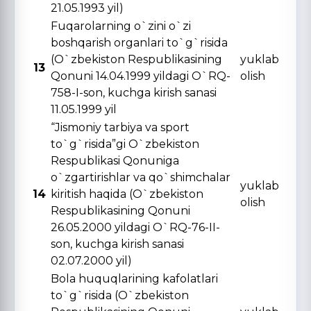
21.05.1993 yil)
Fuqarolarning o`zini o`zi
boshqarish organlari to`g`risida
(O`zbekiston Respublikasining
yuklab
13
Qonuni 14.04.1999 yildagi O`RQ-
olish
758-I-son, kuchga kirish sanasi
11.05.1999 yil
“Jismoniy tarbiya va sport
to`g`risida”gi O`zbekiston
Respublikasi Qonuniga
o`zgartirishlar va qo`shimchalar
yuklab
14
kiritish haqida (O`zbekiston
olish
Respublikasining Qonuni
26.05.2000 yildagi O`RQ-76-II-
son, kuchga kirish sanasi
02.07.2000 yil)
Bola huquqlarining kafolatlari
to`g`risida (O`zbekiston