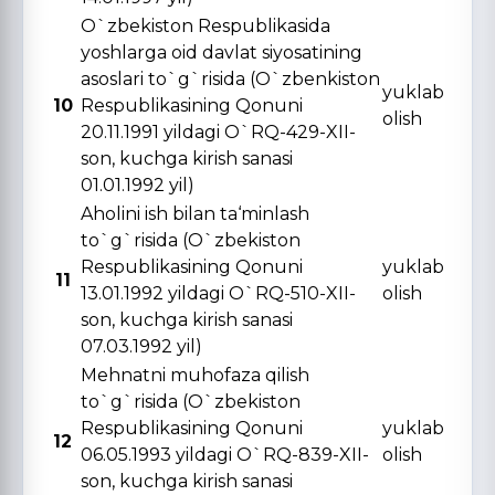
O`zbekiston Respublikasida
yoshlarga oid davlat siyosatining
asoslari to`g`risida (O`zbenkiston
yuklab
10
Respublikasining Qonuni
olish
20.11.1991 yildagi O`RQ-429-XII-
son, kuchga kirish sanasi
01.01.1992 yil)
Aholini ish bilan ta‘minlash
to`g`risida (O`zbekiston
Respublikasining Qonuni
yuklab
11
13.01.1992 yildagi O`RQ-510-XII-
olish
son, kuchga kirish sanasi
07.03.1992 yil)
Mehnatni muhofaza qilish
to`g`risida (O`zbekiston
Respublikasining Qonuni
yuklab
12
06.05.1993 yildagi O`RQ-839-XII-
olish
son, kuchga kirish sanasi