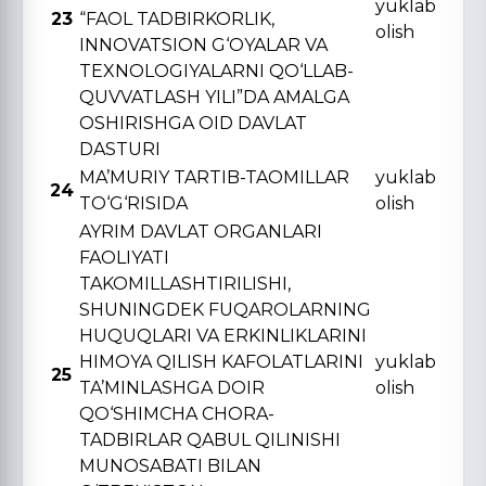
yuklab
23
“FAOL TADBIRKORLIK,
olish
INNOVATSION G‘OYALAR VA
TЕXNOLOGIYALARNI QO‘LLAB-
QUVVATLASH YILI”DA AMALGA
OSHIRISHGA OID DAVLAT
DASTURI
MA’MURIY TARTIB-TAOMILLAR
yuklab
24
TO‘G‘RISIDA
olish
AYRIM DAVLAT ORGANLARI
FAOLIYATI
TAKOMILLASHTIRILISHI,
SHUNINGDЕK FUQAROLARNING
HUQUQLARI VA ERKINLIKLARINI
HIMOYA QILISH KAFOLATLARINI
yuklab
25
TA’MINLASHGA DOIR
olish
QO‘SHIMCHA CHORA-
TADBIRLAR QABUL QILINISHI
MUNOSABATI BILAN