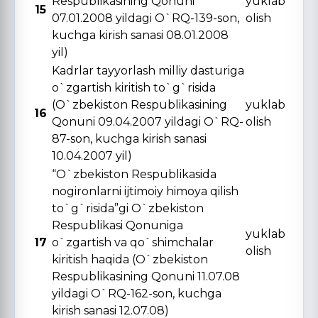
Respublikasining Qonuni
yuklab
15
07.01.2008 yildagi O`RQ-139-son,
olish
kuchga kirish sanasi 08.01.2008
yil)
Kadrlar tayyorlash milliy dasturiga
o`zgartish kiritish to`g`risida
(O`zbekiston Respublikasining
yuklab
16
Qonuni 09.04.2007 yildagi O`RQ-
olish
87-son, kuchga kirish sanasi
10.04.2007 yil)
“O`zbekiston Respublikasida
nogironlarni ijtimoiy himoya qilish
to`g`risida”gi O`zbekiston
Respublikasi Qonuniga
yuklab
17
o`zgartish va qo`shimchalar
olish
kiritish haqida (O`zbekiston
Respublikasining Qonuni 11.07.08
yildagi O`RQ-162-son, kuchga
kirish sanasi 12.07.08)