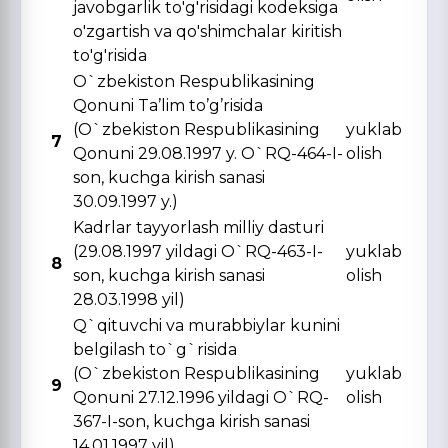
javobgarlik to'g'risidagi kodeksiga
o'zgartish va qo'shimchalar kiritish
to'g'risida
O`zbekiston Respublikasining
Qonuni Ta’lim to’g’risida
(O`zbekiston Respublikasining
yuklab
7
Qonuni 29.08.1997 y. O`RQ-464-I-
olish
son, kuchga kirish sanasi
30.09.1997 y.)
Kadrlar tayyorlash milliy dasturi
(29.08.1997 yildagi O`RQ-463-I-
yuklab
8
son, kuchga kirish sanasi
olish
28.03.1998 yil)
Q`qituvchi va murabbiylar kunini
belgilash to`g`risida
(O`zbekiston Respublikasining
yuklab
9
Qonuni 27.12.1996 yildagi O`RQ-
olish
367-I-son, kuchga kirish sanasi
14.01.1997 yil)