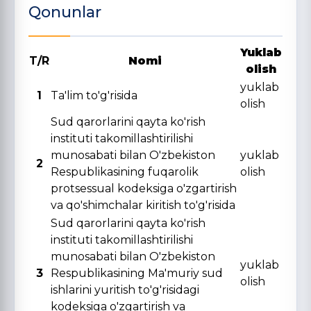
Qonunlar
Yuklab
T/R
Nomi
olish
yuklab
1
Ta'lim to'g'risida
olish
Sud qarorlarini qayta ko'rish
instituti takomillashtirilishi
munosabati bilan O'zbekiston
yuklab
2
Respublikasining fuqarolik
olish
protsessual kodeksiga o'zgartirish
va qo'shimchalar kiritish to'g'risida
Sud qarorlarini qayta ko'rish
instituti takomillashtirilishi
munosabati bilan O'zbekiston
yuklab
3
Respublikasining Ma'muriy sud
olish
ishlarini yuritish to'g'risidagi
kodeksiga o'zgartirish va