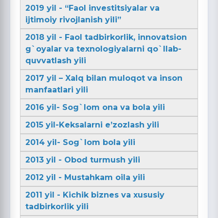
2019 yil - “Faol investitsiyalar va
ijtimoiy rivojlanish yili”
2018 yil - Faol tadbirkorlik, innovatsion
g`oyalar va texnologiyalarni qo`llab-
quvvatlash yili
2017 yil – Xalq bilan muloqot va inson
manfaatlari yili
2016 yil- Sog`lom ona va bola yili
2015 yil-Keksalarni e’zozlash yili
2014 yil- Sog`lom bola yili
2013 yil - Obod turmush yili
2012 yil - Mustahkam oila yili
2011 yil - Kichik biznes va xususiy
tadbirkorlik yili