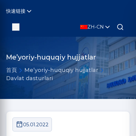
快速链接
ZH-CN
Me’yoriy-huquqiy hujjatlar
首頁
Me’yoriy-huquqiy hujjatlar
Davlat dasturlari
05.01.2022