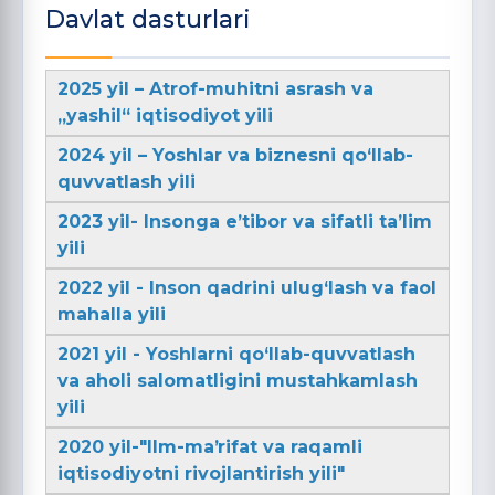
Davlat dasturlari
2025 yil – Atrof-muhitni asrash va
„yashil“ iqtisodiyot yili
2024 yil – Yoshlar va biznesni qo‘llab-
quvvatlash yili
2023 yil- Insonga e’tibor va sifatli ta’lim
yili
2022 yil - Inson qadrini ulug‘lash va faol
mahalla yili
2021 yil - Yoshlarni qo‘llab-quvvatlash
va aholi salomatligini mustahkamlash
yili
2020 yil-"Ilm-maʼrifat va raqamli
iqtisodiyotni rivojlantirish yili"