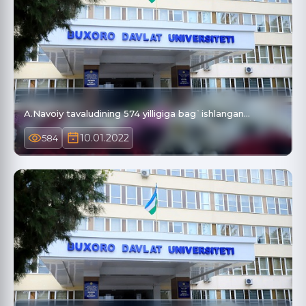
A.Navoiy tavaludining 574 yilligiga bag`ishlangan…
10.01.2022
584