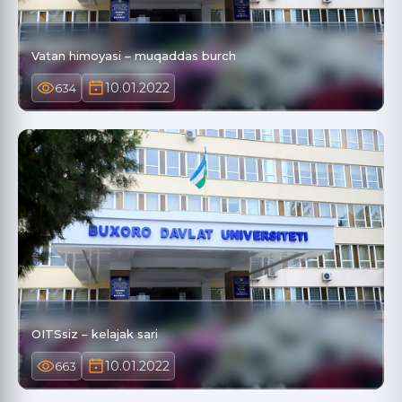
Vatan himoyasi – muqaddas burch
10.01.2022
634
OITSsiz – kelajak sari
10.01.2022
663