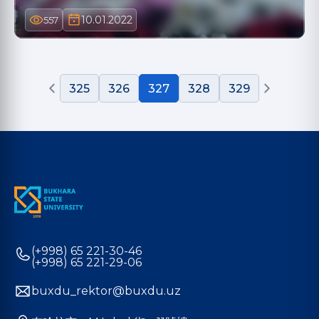
10.01.2022
557
325
326
327
328
329
(+998) 65 221-30-46
(+998) 65 221-29-06
buxdu_rektor@buxdu.uz