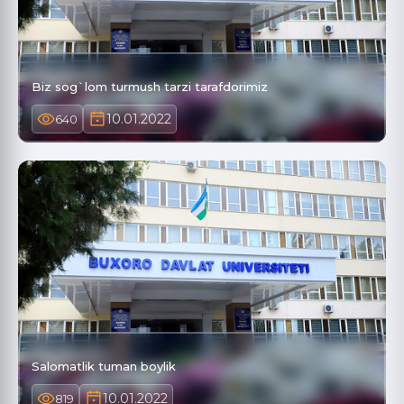
Biz sog`lom turmush tarzi tarafdorimiz
10.01.2022
640
Salomatlik tuman boylik
10.01.2022
819