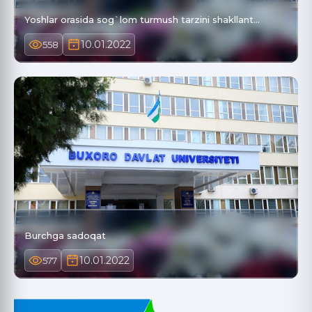
Yoshlar orasida sog`lom turmush tarzini shakllant…
10.01.2022
558
Burchga sadoqat
10.01.2022
577