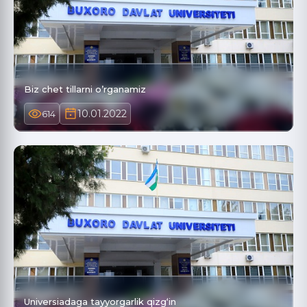
Biz chet tillarni o’rganamiz
10.01.2022
614
Universiadaga tayyorgarlik qizg‘in