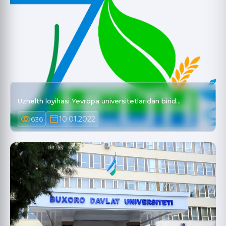
Uzhelth loyihasi Yevropa universitetlaridan birid…
10.01.2022
636