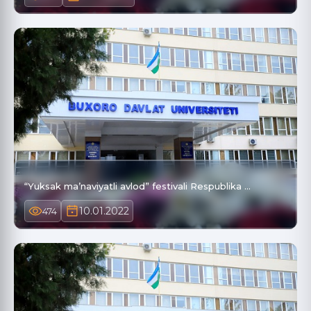
“Yuksak ma’naviyatli avlod” festivali Respublika …
10.01.2022
474