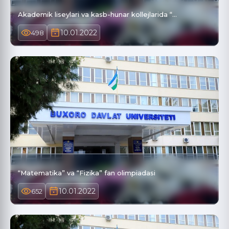
Akademik liseylari va kasb-hunar kollejlarida “…
10.01.2022
498
“Matematika” va “Fizika” fan olimpiadasi
10.01.2022
652