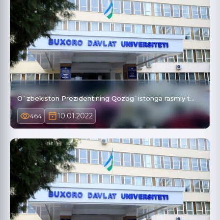
O`zbekiston Prezidentining Qozog`istonga rasmiy t…
10.01.2022
464