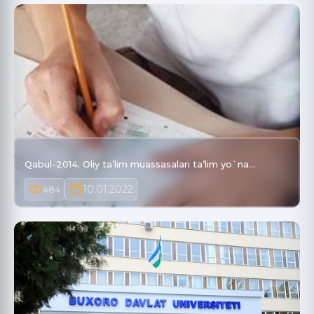
Qabul-2014. Oliy ta’lim muassasalari ta’lim yo`na…
10.01.2022
484