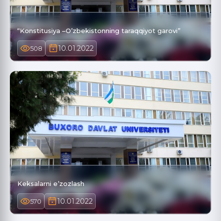
“Konstitusiya –O’zbekistonning taraqqiyot garovi”
10.01.2022
508
Keksalarni e’zozlash
10.01.2022
570