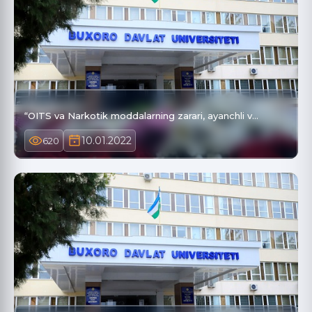
“OITS va Narkotik moddalarning zarari, ayanchli v…
10.01.2022
620