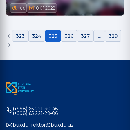
10.01.2022
486
323
324
325
326
327
...
329
(+998) 65 221-30-46
(+998) 65 221-29-06
buxdu_rektor@buxdu.uz