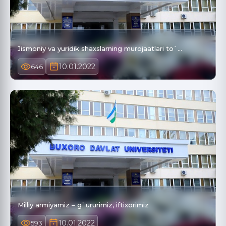
Jismoniy va yuridik shaxslarning murojaatlari to`…
10.01.2022
646
Milliy armiyamiz – g`ururimiz, iftixorimiz
10.01.2022
593