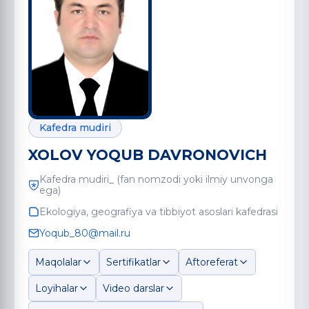
Kafedra mudiri
XOLOV YOQUB DAVRONOVICH
Kafedra mudiri_ (fan nomzodi yoki ilmiy unvonga
ega)
Ekologiya, geografiya va tibbiyot asoslari kafedrasi
Yoqub_80@mail.ru
Maqolalar
Sertifikatlar
Aftoreferat
Loyihalar
Video darslar