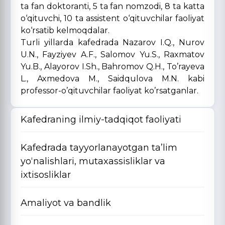
ta fan doktoranti, 5 ta fan nomzodi, 8 ta katta
o‘qituvchi, 10 ta assistent o‘qituvchilar faoliyat
ko‘rsatib kelmoqdalar.
Turli yillarda kafedrada Nazarov I.Q., Nurov
U.N., Fayziyev A.F., Salomov Yu.S., Raxmatov
Yu.B., Alayorov I.Sh., Bahromov Q.H., To’rayeva
L., Axmedova M., Saidqulova M.N. kabi
professor-o’qituvchilar faoliyat ko’rsatganlar.
Kafedraning ilmiy-tadqiqot faoliyati
Kafedrada tayyorlanayotgan ta’lim
yo‘nalishlari, mutaxassisliklar va
ixtisosliklar
Amaliyot va bandlik