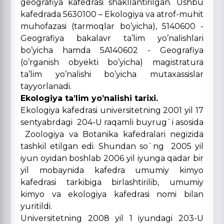
geografiya kafedrasi shakllantirilgan. Ushbu
kafedrada 5630100 – Ekologiya va atrof-muhit
muhofazasi (tarmoqlar bo’yicha), 5140600 -
Geografiya bakalavr ta’lim yo’nalishlari
bo’yicha hamda 5A140602 - Geografiya
(o’rganish obyekti bo’yicha) magistratura
ta’lim yo’nalishi bo’yicha mutaxassislar
tayyorlanadi.
Ekologiya ta’lim yo’nalishi tarixi.
Ekologiya kafedrasi universitetning 2001 yil 17
sentyabrdagi 204-U raqamli buyrug`i asosida
Zoologiya va Botanika kafedralari negizida
tashkil etilgan edi. Shundan so`ng 2005 yil
iyun oyidan boshlab 2006 yil iyunga qadar bir
yil mobaynida kafedra umumiy kimyo
kafedrasi tarkibiga birlashtirilib, umumiy
kimyo va ekologiya kafedrasi nomi bilan
yuritildi.
Universitetning 2008 yil 1 iyundagi 203-U