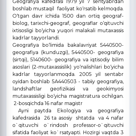
Geografiya kafedrasi 1979 yil 7 sentyabrdan
boshlab mustaqil faoliyat ko‘rsatib kelmoqda.
O‘tgan davr ichida 1500 dan ortiq geograf-
biolog, tarixchi-geograf, geograflar o‘qituvchi
ixtisosligi bo‘yicha yuqori malakali mutaxassis
kadrlar tayyorlandi.
Geografiya bo‘limida bakalavriyat 5440500-
geografiya (kunduzgi), 5440500- geografiya
(sirtqi), 5140600- geografiya va iqtisodiy bilim
asoslari (2-mutaxassislik) yo‘nalishlari bo‘yicha
kadrlar tayyorlanmoqda. 2005 yil sentabr
oyidan boshlab 5A440503 - tabiiy geografiya,
landshaftlar geofizikasi va geokimyosi
mutaxassisligi bo‘yicha magistratura ochilgan.
2-bosqichda 16 nafar magistr
Ayni paytda Ekologiya va geografiya
kafedrasida 26 ta asosiy shtatda va 4 nafar
o`qituvchi o`rindosh professor-o`qituvchi
sifatida faoliyat ko`rsatyapti. Hozirgi vaqtda 3