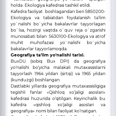
holda Ekologiya kafedrasi tashkil etildi.
Kafedra faoliyat boshlagandan beri 5850200-
Ekologiya va tabiatdan foydalanish ta’lim
yo`nalishi bo`yicha bakalavrlar tayyorlagan
bo`lsa, hozirgi vaqtda o`quv reja o`zgarishi
munosabati bilan 5630100-Ekologiya va atrof
muhit muhofazasi yo`nalishi bo`yicha
bakalavrlar tayyorlamoqda.
Geografiya ta’lim yo’nalishi tarixi.
BuxDU (sobiq Bux DPI) da geografiya
yo‘nalishi bo‘yicha malakali mutaxassislarni
tayyorlash 1964 yildan (sirtqi) va 1965 yildan
(kunduzgi) boshlangan.
Dastlabki yillarda geografiya mutaxassisligiga
tegishli fanlar «Qishloq xo‘jaligi asoslari»
kafedrasi huzurida o‘qitilgan. Keyinchalik bu
kafedra «qishloq xo‘jaligi asoslari va
geografiya» nomi bilan faoliyat ko‘rsatgan.