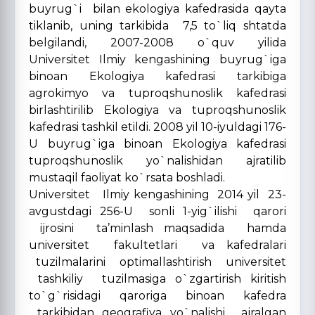
buyrug`i bilan ekologiya kafedrasida qayta
tiklanib, uning tarkibida 7,5 to`liq shtatda
belgilandi, 2007-2008 o`quv yilida
Universitet Ilmiy kengashining buyrug`iga
binoan Ekologiya kafedrasi tarkibiga
agrokimyo va tuproqshunoslik kafedrasi
birlashtirilib Ekologiya va tuproqshunoslik
kafedrasi tashkil etildi. 2008 yil 10-iyuldagi 176-
U buyrug`iga binoan Ekologiya kafedrasi
tuproqshunoslik yo`nalishidan ajratilib
mustaqil faoliyat ko`rsata boshladi.
Universitet Ilmiy kengashining 2014 yil 23-
avgustdagi 256-U sonli 1-yig`ilishi qarori
ijrosini ta’minlash maqsadida hamda
universitet fakultetlari va kafedralari
tuzilmalarini optimallashtirish universitet
tashkiliy tuzilmasiga o`zgartirish kiritish
to`g`risidagi qaroriga binoan kafedra
tarkibidan geografiya yo`nalishi ajralgan