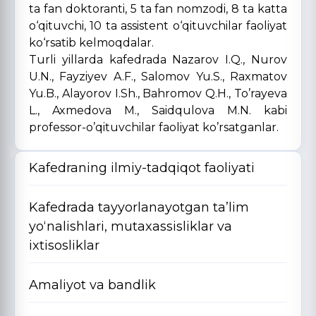
ta fan doktoranti, 5 ta fan nomzodi, 8 ta katta
o‘qituvchi, 10 ta assistent o‘qituvchilar faoliyat
ko‘rsatib kelmoqdalar.
Turli yillarda kafedrada Nazarov I.Q., Nurov
U.N., Fayziyev A.F., Salomov Yu.S., Raxmatov
Yu.B., Alayorov I.Sh., Bahromov Q.H., To’rayeva
L., Axmedova M., Saidqulova M.N. kabi
professor-o’qituvchilar faoliyat ko’rsatganlar.
Kafedraning ilmiy-tadqiqot faoliyati
Kafedrada tayyorlanayotgan ta’lim
yo‘nalishlari, mutaxassisliklar va
ixtisosliklar
Amaliyot va bandlik