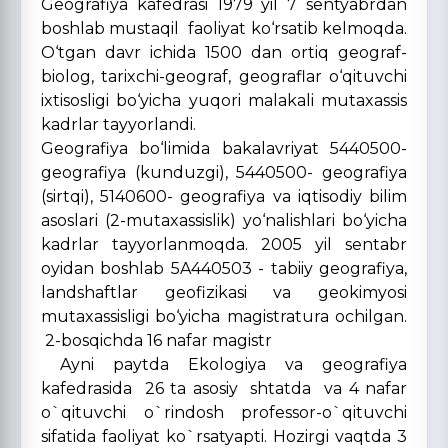
Geografiya kafedrasi 1979 yil 7 sentyabrdan
boshlab mustaqil faoliyat ko‘rsatib kelmoqda.
O‘tgan davr ichida 1500 dan ortiq geograf-
biolog, tarixchi-geograf, geograflar o‘qituvchi
ixtisosligi bo‘yicha yuqori malakali mutaxassis
kadrlar tayyorlandi.
Geografiya bo‘limida bakalavriyat 5440500-
geografiya (kunduzgi), 5440500- geografiya
(sirtqi), 5140600- geografiya va iqtisodiy bilim
asoslari (2-mutaxassislik) yo‘nalishlari bo‘yicha
kadrlar tayyorlanmoqda. 2005 yil sentabr
oyidan boshlab 5A440503 - tabiiy geografiya,
landshaftlar geofizikasi va geokimyosi
mutaxassisligi bo‘yicha magistratura ochilgan.
2-bosqichda 16 nafar magistr
Ayni paytda Ekologiya va geografiya
kafedrasida 26 ta asosiy shtatda va 4 nafar
o`qituvchi o`rindosh professor-o`qituvchi
sifatida faoliyat ko`rsatyapti. Hozirgi vaqtda 3