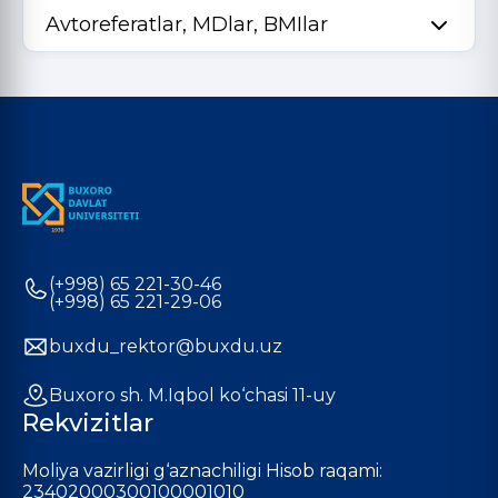
Avtoreferatlar, MDlar, BMIlar
(+998) 65 221-30-46
(+998) 65 221-29-06
buxdu_rektor@buxdu.uz
Buxoro sh. M.Iqbol ko‘chasi 11-uy
Rekvizitlar
Moliya vazirligi g‘aznachiligi Hisob raqami:
23402000300100001010