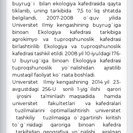
buyrug`i bilan ekologiya kafedrasida qayta
tiklanib, uning tarkibida 7,5 to`liq shtatda
belgilandi, 2007-2008 o`quv yilida
Universitet Ilmiy kengashining buyrug`iga
binoan Ekologiya kafedrasi tarkibiga
agrokimyo va tuproqshunoslik kafedrasi
birlashtirilib Ekologiya va tuproqshunoslik
kafedrasi tashkil etildi. 2008 yil 10-iyuldagi 176-
U buyrug`iga binoan Ekologiya kafedrasi
tuproqshunoslik yo`nalishidan ajratilib
mustaqil faoliyat ko`rsata boshladi.
Universitet Ilmiy kengashining 2014 yil 23-
avgustdagi 256-U sonli 1-yig`ilishi qarori
ijrosini ta’minlash maqsadida hamda
universitet fakultetlari va kafedralari
tuzilmalarini optimallashtirish universitet
tashkiliy tuzilmasiga o`zgartirish kiritish
to`g`risidagi qaroriga binoan kafedra
tarkibidan geografiya yo`nalishi ajralgan