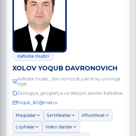
Kafedra mudiri
XOLOV YOQUB DAVRONOVICH
Kafedra mudiri_ (fan nomzodi yoki ilmiy unvonga
ega)
Ekologiya, geografiya va tibbiyot asoslari kafedrasi
Yoqub_80@mail.ru
Maqolalar
Sertifikatlar
Aftoreferat
Loyihalar
Video darslar