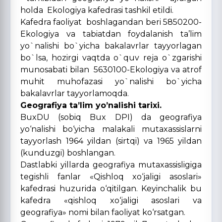
holda Ekologiya kafedrasi tashkil etildi.
Kafedra faoliyat boshlagandan beri 5850200-
Ekologiya va tabiatdan foydalanish ta’lim
yo`nalishi bo`yicha bakalavrlar tayyorlagan
bo`lsa, hozirgi vaqtda o`quv reja o`zgarishi
munosabati bilan 5630100-Ekologiya va atrof
muhit muhofazasi yo`nalishi bo`yicha
bakalavrlar tayyorlamoqda.
Geografiya ta’lim yo’nalishi tarixi.
BuxDU (sobiq Bux DPI) da geografiya
yo‘nalishi bo‘yicha malakali mutaxassislarni
tayyorlash 1964 yildan (sirtqi) va 1965 yildan
(kunduzgi) boshlangan.
Dastlabki yillarda geografiya mutaxassisligiga
tegishli fanlar «Qishloq xo‘jaligi asoslari»
kafedrasi huzurida o‘qitilgan. Keyinchalik bu
kafedra «qishloq xo‘jaligi asoslari va
geografiya» nomi bilan faoliyat ko‘rsatgan.