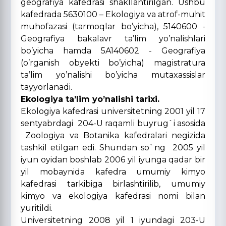
geografiya kafedrasi shakllantirilgan. Ushbu
kafedrada 5630100 – Ekologiya va atrof-muhit
muhofazasi (tarmoqlar bo’yicha), 5140600 -
Geografiya bakalavr ta’lim yo’nalishlari
bo’yicha hamda 5A140602 - Geografiya
(o’rganish obyekti bo’yicha) magistratura
ta’lim yo’nalishi bo’yicha mutaxassislar
tayyorlanadi.
Ekologiya ta’lim yo’nalishi tarixi.
Ekologiya kafedrasi universitetning 2001 yil 17
sentyabrdagi 204-U raqamli buyrug`i asosida
Zoologiya va Botanika kafedralari negizida
tashkil etilgan edi. Shundan so`ng 2005 yil
iyun oyidan boshlab 2006 yil iyunga qadar bir
yil mobaynida kafedra umumiy kimyo
kafedrasi tarkibiga birlashtirilib, umumiy
kimyo va ekologiya kafedrasi nomi bilan
yuritildi.
Universitetning 2008 yil 1 iyundagi 203-U