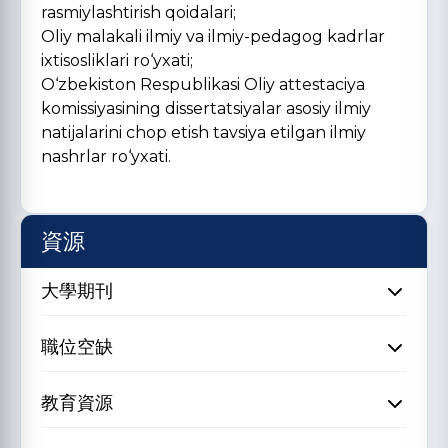
rasmiylashtirish qoidalari;
Oliy malakali ilmiy va ilmiy-pedagog kadrlar
ixtisosliklari ro‘yxati;
O‘zbekiston Respublikasi Oliy attestaciya
komissiyasining dissertatsiyalar asosiy ilmiy
natijalarini chop etish tavsiya etilgan ilmiy
nashrlar ro‘yxati.
資源
大學期刊
職位空缺
教育資源