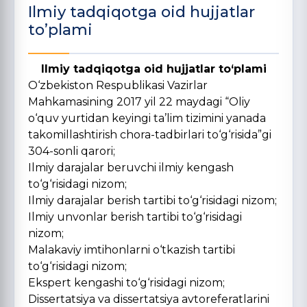
Ilmiy tadqiqotga oid hujjatlar
to’plami
Ilmiy tadqiqotga oid hujjatlar to‘plami
O‘zbekiston Respublikasi Vazirlar
Mahkamasining 2017 yil 22 maydagi “Oliy
o‘quv yurtidan keyingi ta’lim tizimini yanada
takomillashtirish chora-tadbirlari to‘g‘risida”gi
304-sonli qarori;
Ilmiy darajalar beruvchi ilmiy kengash
to‘g‘risidagi nizom;
Ilmiy darajalar berish tartibi to‘g‘risidagi nizom;
Ilmiy unvonlar berish tartibi to‘g‘risidagi
nizom;
Malakaviy imtihonlarni o‘tkazish tartibi
to‘g‘risidagi nizom;
Ekspert kengashi to‘g‘risidagi nizom;
Dissertatsiya va dissertatsiya avtoreferatlarini