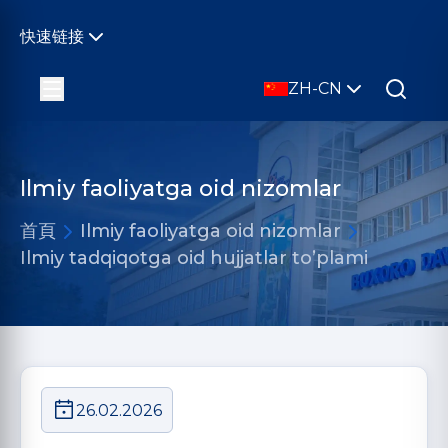
快速链接
ZH-CN
Ilmiy faoliyatga oid nizomlar
首頁
Ilmiy faoliyatga oid nizomlar
Ilmiy tadqiqotga oid hujjatlar to’plami
26.02.2026