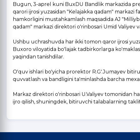
Bugun, 3-aprel kuni BuxDU Bandlik markazida prezid
qarori ijrosi yuzasidan "Kelajakka qadam" markazi 
hamkorligini mustahkamlash maqsadida AJ "Milliybank
qadam" markazi direktori o'rinbosari Umid Valiyev va 
Ushbu uchrashuvda har ikki tomon qaror ijrosi yuza
Buxoro viloyatida bo'lajak tadbirkorlarga ko'makla
yaqindan tanishdilar.
O'quv ishlari bo'yicha prorektor R.G'.Jumayev bitiru
quvvatlash va bandligini ta'minlashda barcha mexani
Markaz direktori o'rinbosari U.Valiyev tomonidan 
ijro qilish, shuningdek, bitiruvchi talabalarning takli