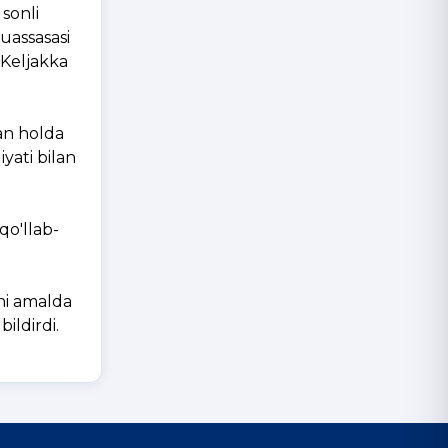
sonli
uassasasi
"Keljakka
an holda
yati bilan
qo'llab-
ni amalda
bildirdi.