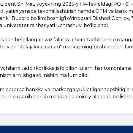
ent Sh. Mirziyoyevning 2025-yil 14-fevraldagi PQ - 61 - 
faoliyatini yanada takomillashtirish hamda OTM va bank m
" Buxoro bo'limi boshlig'i o'rinbosari Dilshod Ochilov, 
universitet rahbariyati uchrashuvi bo'lib o'tdi.
sidan belgilangan vazifalar va chora-tadbirlarni o'rgang
shuvchi "Kelajakka qadam" markazining boshlang'ich faoli
vchilarni tadbirkorlikka jalb qilish, ularni har tomonlama 
zmlarni ishga solinishini ma'lum qildi.
ham qarorda bankka va markazga yuklatilgan topshiriqlar
flarini o'rganib borish maqsadida doimiy aloqada bo'lishini 