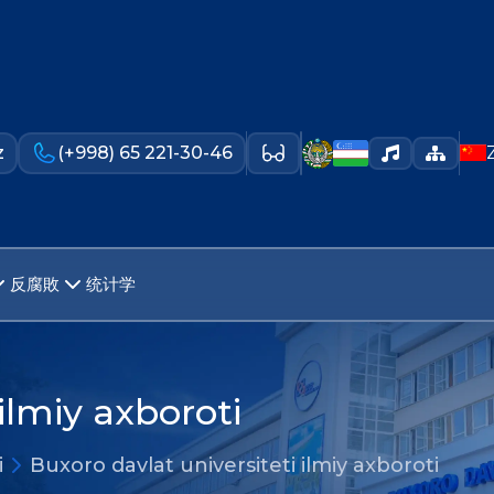
z
(+998) 65 221-30-46
反腐敗
统计学
ilmiy axboroti
i
Buxoro davlat universiteti ilmiy axboroti