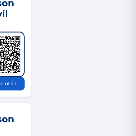
-son
il
b olish
-son