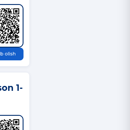
b olish
son 1-