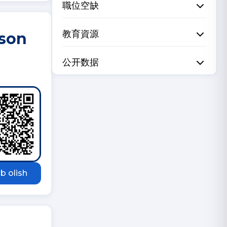
職位空缺
教育資源
-son
公开数据
b olish