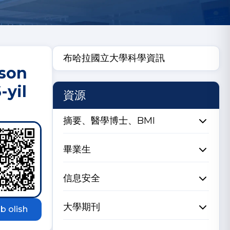
布哈拉國立大學科學資訊
-son
-yil
資源
摘要、醫學博士、BMI
畢業生
信息安全
大學期刊
b olish