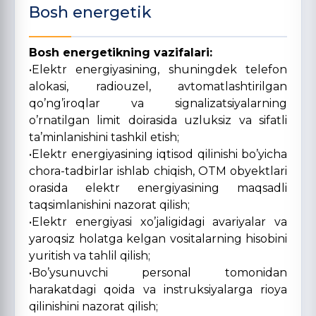
Bosh energetik
Bosh energetikning vazifalari:
•Elektr energiyasining, shuningdek telefon
alokasi, radiouzel, avtomatlashtirilgan
qo’ng’iroqlar va signalizatsiyalarning
o’rnatilgan limit doirasida uzluksiz va sifatli
ta’minlanishini tashkil etish;
•Elektr energiyasining iqtisod qilinishi bo’yicha
chora-tadbirlar ishlab chiqish, OTM obyektlari
orasida elektr energiyasining maqsadli
taqsimlanishini nazorat qilish;
•Elektr energiyasi xo’jaligidagi avariyalar va
yaroqsiz holatga kelgan vositalarning hisobini
yuritish va tahlil qilish;
•Bo’ysunuvchi personal tomonidan
harakatdagi qoida va instruksiyalarga rioya
qilinishini nazorat qilish;