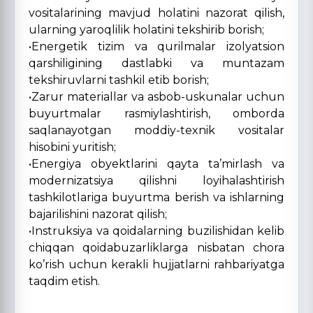
vositalarining mavjud holatini nazorat qilish,
ularning yaroqlilik holatini tekshirib borish;
•Energetik tizim va qurilmalar izolyatsion
qarshiligining dastlabki va muntazam
tekshiruvlarni tashkil etib borish;
•Zarur materiallar va asbob-uskunalar uchun
buyurtmalar rasmiylashtirish, omborda
saqlanayotgan moddiy-texnik vositalar
hisobini yuritish;
•Energiya obyektlarini qayta ta’mirlash va
modernizatsiya qilishni loyihalashtirish
tashkilotlariga buyurtma berish va ishlarning
bajarilishini nazorat qilish;
•Instruksiya va qoidalarning buzilishidan kelib
chiqqan qoidabuzarliklarga nisbatan chora
ko’rish uchun kerakli hujjatlarni rahbariyatga
taqdim etish.