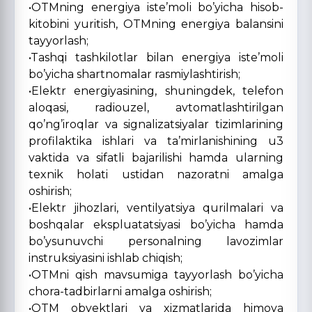
•OTMning energiya iste’moli bo’yicha hisob-
kitobini yuritish, OTMning energiya balansini
tayyorlash;
•Tashqi tashkilotlar bilan energiya iste’moli
bo’yicha shartnomalar rasmiylashtirish;
•Elektr energiyasining, shuningdek, telefon
aloqasi, radiouzel, avtomatlashtirilgan
qo’ng’iroqlar va signalizatsiyalar tizimlarining
profilaktika ishlari va ta’mirlanishining u3
vaktida va sifatli bajarilishi hamda ularning
texnik holati ustidan nazoratni amalga
oshirish;
•Elektr jihozlari, ventilyatsiya qurilmalari va
boshqalar ekspluatatsiyasi bo’yicha hamda
bo’ysunuvchi personalning lavozimlar
instruksiyasini ishlab chiqish;
•OTMni qish mavsumiga tayyorlash bo’yicha
chora-tadbirlarni amalga oshirish;
•OTM obyektlari va xizmatlarida himoya