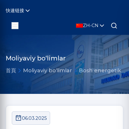
快速链接
ZH-CN
Moliyaviy bo‘limlar
首頁
Moliyaviy bo‘limlar
Bosh energetik
06.03.2025