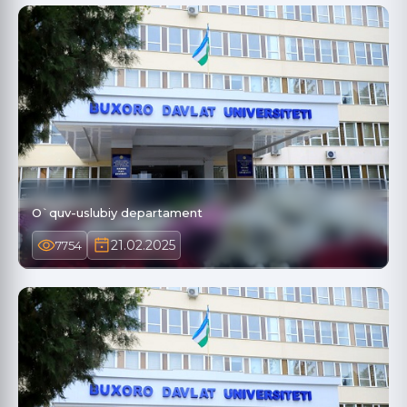
O`quv-uslubiy departament
21.02.2025
7754