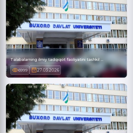
Talabalarning ilmiy tadqiqot faoliyatini tashkil …
27.03.2026
6999