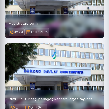
Magistratura bo`limi
12.02.2025
10331
BuxDU huzuridagi pedagog kadrlarni qayta tayyorla…
23.12.2021
3701