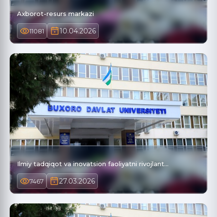
Axborot-resurs markazi
10.04.2026
11081
Ilmiy tadqiqot va inovatsion faoliyatni rivojlant…
27.03.2026
7467