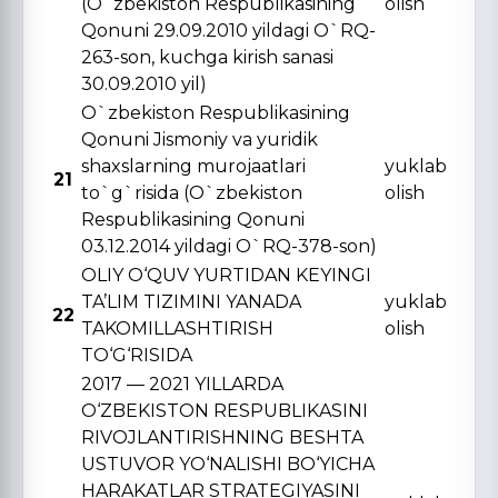
(O`zbekiston Respublikasining
olish
Qonuni 29.09.2010 yildagi O`RQ-
263-son, kuchga kirish sanasi
30.09.2010 yil)
O`zbekiston Respublikasining
Qonuni Jismoniy va yuridik
shaxslarning murojaatlari
yuklab
21
to`g`risida (O`zbekiston
olish
Respublikasining Qonuni
03.12.2014 yildagi O`RQ-378-son)
OLIY O‘QUV YURTIDAN KЕYINGI
TA’LIM TIZIMINI YANADA
yuklab
22
TAKOMILLASHTIRISH
olish
TO‘G‘RISIDA
2017 — 2021 YILLARDA
O‘ZBЕKISTON RЕSPUBLIKASINI
RIVOJLANTIRISHNING BЕSHTA
USTUVOR YO‘NALISHI BO‘YICHA
HARAKATLAR STRATЕGIYASINI