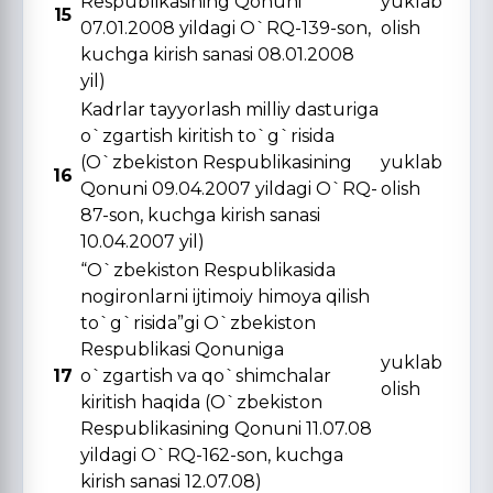
Respublikasining Qonuni
yuklab
15
07.01.2008 yildagi O`RQ-139-son,
olish
kuchga kirish sanasi 08.01.2008
yil)
Kadrlar tayyorlash milliy dasturiga
o`zgartish kiritish to`g`risida
(O`zbekiston Respublikasining
yuklab
16
Qonuni 09.04.2007 yildagi O`RQ-
olish
87-son, kuchga kirish sanasi
10.04.2007 yil)
“O`zbekiston Respublikasida
nogironlarni ijtimoiy himoya qilish
to`g`risida”gi O`zbekiston
Respublikasi Qonuniga
yuklab
17
o`zgartish va qo`shimchalar
olish
kiritish haqida (O`zbekiston
Respublikasining Qonuni 11.07.08
yildagi O`RQ-162-son, kuchga
kirish sanasi 12.07.08)