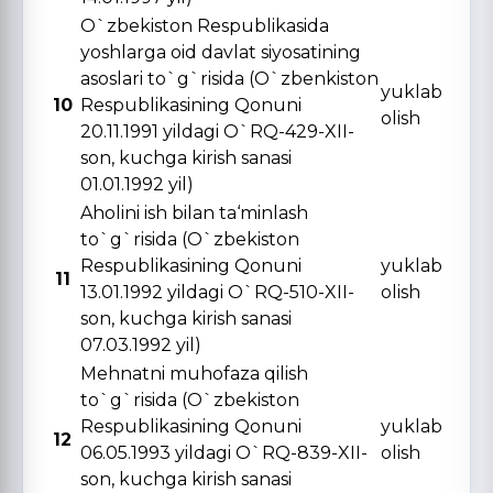
O`zbekiston Respublikasida
yoshlarga oid davlat siyosatining
asoslari to`g`risida (O`zbenkiston
yuklab
10
Respublikasining Qonuni
olish
20.11.1991 yildagi O`RQ-429-XII-
son, kuchga kirish sanasi
01.01.1992 yil)
Aholini ish bilan ta‘minlash
to`g`risida (O`zbekiston
Respublikasining Qonuni
yuklab
11
13.01.1992 yildagi O`RQ-510-XII-
olish
son, kuchga kirish sanasi
07.03.1992 yil)
Mehnatni muhofaza qilish
to`g`risida (O`zbekiston
Respublikasining Qonuni
yuklab
12
06.05.1993 yildagi O`RQ-839-XII-
olish
son, kuchga kirish sanasi