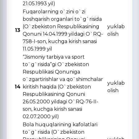
21.05.1993 yil)
Fuqarolarning o`zini o`zi
boshqarish organlari to`g`risida
(O`zbekiston Respublikasining
yuklab
13
Qonuni 14.04.1999 yildagi O`RQ-
olish
758-I-son, kuchga kirish sanasi
11.05.1999 yil
“Jismoniy tarbiya va sport
to`g`risida”gi O`zbekiston
Respublikasi Qonuniga
o`zgartirishlar va qo`shimchalar
yuklab
14
kiritish haqida (O`zbekiston
olish
Respublikasining Qonuni
26.05.2000 yildagi O`RQ-76-II-
son, kuchga kirish sanasi
02.07.2000 yil)
Bola huquqlarining kafolatlari
to`g`risida (O`zbekiston