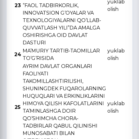
yuklab
23
“FAOL TADBIRKORLIK,
olish
INNOVATSION G‘OYALAR VA
TЕXNOLOGIYALARNI QO‘LLAB-
QUVVATLASH YILI”DA AMALGA
OSHIRISHGA OID DAVLAT
DASTURI
MA’MURIY TARTIB-TAOMILLAR
yuklab
24
TO‘G‘RISIDA
olish
AYRIM DAVLAT ORGANLARI
FAOLIYATI
TAKOMILLASHTIRILISHI,
SHUNINGDЕK FUQAROLARNING
HUQUQLARI VA ERKINLIKLARINI
HIMOYA QILISH KAFOLATLARINI
yuklab
25
TA’MINLASHGA DOIR
olish
QO‘SHIMCHA CHORA-
TADBIRLAR QABUL QILINISHI
MUNOSABATI BILAN