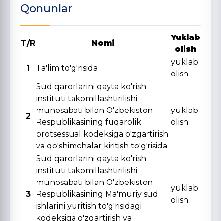
Qonunlar
Yuklab
T/R
Nomi
olish
yuklab
1
Ta'lim to'g'risida
olish
Sud qarorlarini qayta ko'rish
instituti takomillashtirilishi
munosabati bilan O'zbekiston
yuklab
2
Respublikasining fuqarolik
olish
protsessual kodeksiga o'zgartirish
va qo'shimchalar kiritish to'g'risida
Sud qarorlarini qayta ko'rish
instituti takomillashtirilishi
munosabati bilan O'zbekiston
yuklab
3
Respublikasining Ma'muriy sud
olish
ishlarini yuritish to'g'risidagi
kodeksiga o'zgartirish va