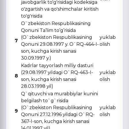
javobgarlik to'g'risidagi kodeksiga
o'zgartish va qo'shimchalar kiritish
to'g'risida
O`zbekiston Respublikasining
Qonuni Ta’lim to’g’risida
(O`zbekiston Respublikasining
yuklab
7
Qonuni 29.08.1997 y. O`RQ-464-I-
olish
son, kuchga kirish sanasi
30.09.1997 y.)
Kadrlar tayyorlash milliy dasturi
(29.08.1997 yildagi O`RQ-463-I-
yuklab
8
son, kuchga kirish sanasi
olish
28.03.1998 yil)
Q`qituvchi va murabbiylar kunini
belgilash to`g`risida
(O`zbekiston Respublikasining
yuklab
9
Qonuni 27.12.1996 yildagi O`RQ-
olish
367-I-son, kuchga kirish sanasi
14.01.1997 yil)