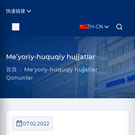
快速链接
ZH-CN
Me’yoriy-huquqiy hujjatlar
首頁
Me’yoriy-huquqiy hujjatlar
Qonunlar
07.02.2022