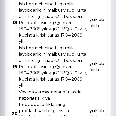
Ish beruvchining fuqarolik
javobgarligini majburiy sug`urta
qilish to`g`risida (O`zbekiston
yuklab
18
Respublikasining Qonuni
olish
16.04.2009 yildagi O`RQ-210-son,
kuchga kirish sanasi 17.04.2009
yil)
Ish beruvchining fuqarolik
javobgarligini majburiy sug`urta
qilish to`g`risida (O`zbekiston
yuklab
19
Respublikasining Qonuni
olish
16.04.2009 yildagi O`RQ-210-son,
kuchga kirish sanasi 17.04.2009
yil)
Voyaga yetmaganlar o`rtasida
nazoratsizlik va
huquqbuzarliklarning
profilaktikasi to`g`risida
yuklab
20