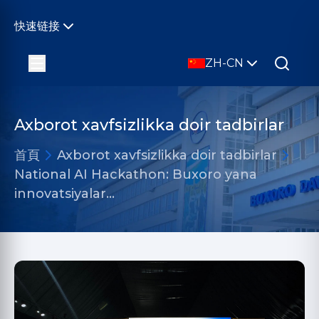
快速链接
ZH-CN
Axborot xavfsizlikka doir tadbirlar
首頁
Axborot xavfsizlikka doir tadbirlar
National AI Hackathon: Buxoro yana
innovatsiyalar…