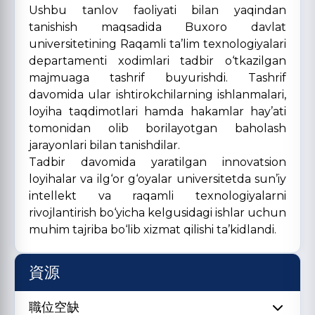
Ushbu tanlov faoliyati bilan yaqindan
tanishish maqsadida Buxoro davlat
universitetining Raqamli ta’lim texnologiyalari
departamenti xodimlari tadbir o‘tkazilgan
majmuaga tashrif buyurishdi. Tashrif
davomida ular ishtirokchilarning ishlanmalari,
loyiha taqdimotlari hamda hakamlar hay’ati
tomonidan olib borilayotgan baholash
jarayonlari bilan tanishdilar.
Tadbir davomida yaratilgan innovatsion
loyihalar va ilg‘or g‘oyalar universitetda sun’iy
intellekt va raqamli texnologiyalarni
rivojlantirish bo‘yicha kelgusidagi ishlar uchun
muhim tajriba bo‘lib xizmat qilishi ta’kidlandi.
資源
職位空缺