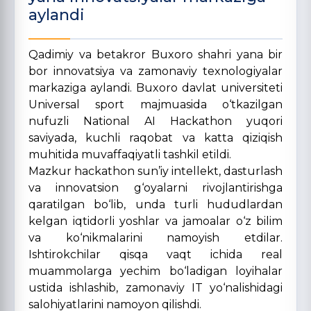
aylandi
Qadimiy va betakror Buxoro shahri yana bir
bor innovatsiya va zamonaviy texnologiyalar
markaziga aylandi. Buxoro davlat universiteti
Universal sport majmuasida o‘tkazilgan
nufuzli National AI Hackathon yuqori
saviyada, kuchli raqobat va katta qiziqish
muhitida muvaffaqiyatli tashkil etildi.
Mazkur hackathon sun’iy intellekt, dasturlash
va innovatsion g‘oyalarni rivojlantirishga
qaratilgan bo‘lib, unda turli hududlardan
kelgan iqtidorli yoshlar va jamoalar o‘z bilim
va ko‘nikmalarini namoyish etdilar.
Ishtirokchilar qisqa vaqt ichida real
muammolarga yechim bo‘ladigan loyihalar
ustida ishlashib, zamonaviy IT yo‘nalishidagi
salohiyatlarini namoyon qilishdi.