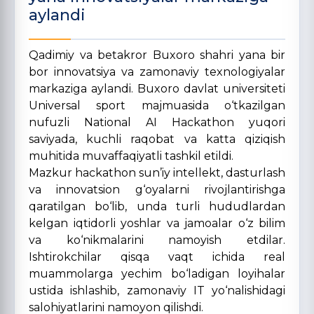
aylandi
Qadimiy va betakror Buxoro shahri yana bir
bor innovatsiya va zamonaviy texnologiyalar
markaziga aylandi. Buxoro davlat universiteti
Universal sport majmuasida o‘tkazilgan
nufuzli National AI Hackathon yuqori
saviyada, kuchli raqobat va katta qiziqish
muhitida muvaffaqiyatli tashkil etildi.
Mazkur hackathon sun’iy intellekt, dasturlash
va innovatsion g‘oyalarni rivojlantirishga
qaratilgan bo‘lib, unda turli hududlardan
kelgan iqtidorli yoshlar va jamoalar o‘z bilim
va ko‘nikmalarini namoyish etdilar.
Ishtirokchilar qisqa vaqt ichida real
muammolarga yechim bo‘ladigan loyihalar
ustida ishlashib, zamonaviy IT yo‘nalishidagi
salohiyatlarini namoyon qilishdi.