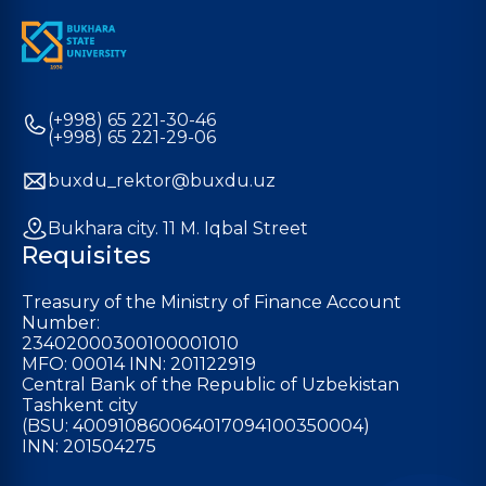
(+998) 65 221-30-46
(+998) 65 221-29-06
buxdu_rektor@buxdu.uz
Bukhara city. 11 M. Iqbal Street
Requisites
Treasury of the Ministry of Finance Account
Number:
23402000300100001010
MFO: 00014 INN: 201122919
Central Bank of the Republic of Uzbekistan
Tashkent city
(BSU: 400910860064017094100350004)
INN: 201504275