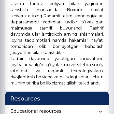
Ushbu tanlov faoliyati bilan yaqindan
tanishish maqsadida Buxoro davlat
universitetining Raqamli ta’lim texnologiyalari
departamenti xodimlari tadbir o‘tkazilgan
majmuaga tashrif buyurishdi. Tashrif
davomida ular ishtirokchilarning ishlanmalari,
loyiha taqdimotlari hamda hakamlar hay’ati
tomonidan olib borilayotgan baholash
jarayonlari bilan tanishdilar.
Tadbir davomida yaratilgan innovatsion
loyihalar va ilg‘or g‘oyalar universitetda sun’iy
intellekt va raqamli texnologiyalarni
rivojlantirish bo‘yicha kelgusidagi ishlar uchun
muhim tajriba bo‘lib xizmat qilishi ta’kidlandi.
Resources
Educational resources