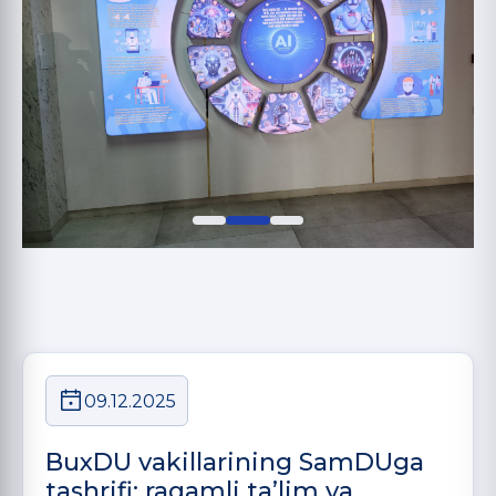
09.12.2025
BuxDU vakillarining SamDUga
tashrifi: raqamli ta’lim va