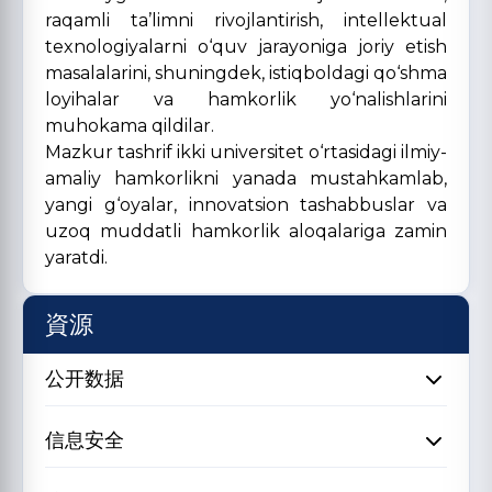
raqamli ta’limni rivojlantirish, intellektual
texnologiyalarni o‘quv jarayoniga joriy etish
masalalarini, shuningdek, istiqboldagi qo‘shma
loyihalar va hamkorlik yo‘nalishlarini
muhokama qildilar.
Mazkur tashrif ikki universitet o‘rtasidagi ilmiy-
amaliy hamkorlikni yanada mustahkamlab,
yangi g‘oyalar, innovatsion tashabbuslar va
uzoq muddatli hamkorlik aloqalariga zamin
yaratdi.
資源
公开数据
信息安全