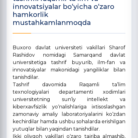
innovatsiyalar bo‘yicha o‘zaro
hamkorlik
mustahkamlanmoqda
Buxoro davlat universiteti vakillari Sharof
Rashidov nomidagi Samarqand davlat
universitetiga tashrif buyurib, ilm-fan va
innovatsiyalar makonidagi yangiliklar bilan
tanishdilar.
Tashrif davomida Raqamli ta’lim
texnologiyalari departamenti xodimlari
universitetning sun’iy intellekt va
kiberxavfsizlik yo‘nalishlariga ixtisoslashgan
zamonaviy amaliy laboratoriyalarini ko‘zdan
kechirdilar hamda ushbu sohalarda erishilgan
yutuqlar bilan yaqindan tanishdilar.
Ikki oliygoh vakillari o‘zaro tajriba almashib,