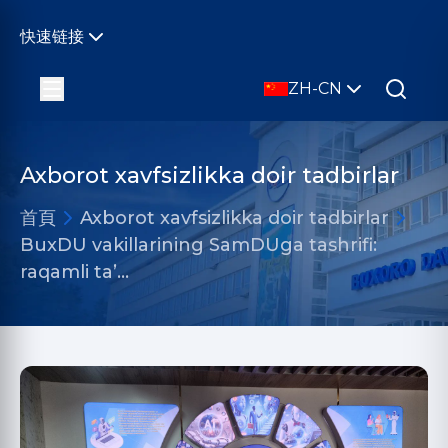
快速链接
ZH-CN
Axborot xavfsizlikka doir tadbirlar
首頁
Axborot xavfsizlikka doir tadbirlar
BuxDU vakillarining SamDUga tashrifi:
raqamli ta’…