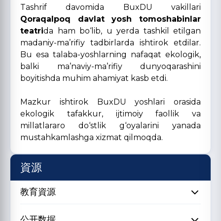
Tashrif davomida BuxDU vakillari
Qoraqalpoq davlat yosh tomoshabinlar
teatri
da ham bo‘lib, u yerda tashkil etilgan
madaniy-ma’rifiy tadbirlarda ishtirok etdilar.
Bu esa talaba-yoshlarning nafaqat ekologik,
balki ma’naviy-ma’rifiy dunyoqarashini
boyitishda muhim ahamiyat kasb etdi.
Mazkur ishtirok BuxDU yoshlari orasida
ekologik tafakkur, ijtimoiy faollik va
millatlararo do‘stlik g‘oyalarini yanada
mustahkamlashga xizmat qilmoqda.
資源
教育資源
公开数据