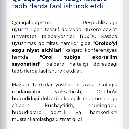
tadbirlarda faol ishtirok etdi
Qoraqalpog‘iston Respublikasiga
uyushtirilgan tashrif doirasida Buxoro davlat
universiteti talaba-yoshlari BuxDU Kasaba
uyushmasi qoʻmitasi hamkorligida
“Orolbo‘yi
ezgu niyat elchilari”
xalqaro konferensiyasi
hamda
“Orol tubiga eko-ta’lim
sayohatlari”
xalqaro haftaligi doirasidagi
tadbirlarda faol ishtirok etdilar.
Mazkur tadbirlar yoshlar o‘rtasida ekologik
madaniyatni yuksaltirish, Orolbo‘yi
hududidagi dolzarb ekologik muammolarga
e’tiborni kuchaytirish, shuningdek,
hududlararo do‘stlik va hamkorlikni
mustahkamlashga xizmat qildi.