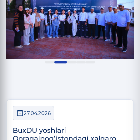
27.04.2026
BuxDU yoshlari
Qoraqalpog‘istondagi xalqaro