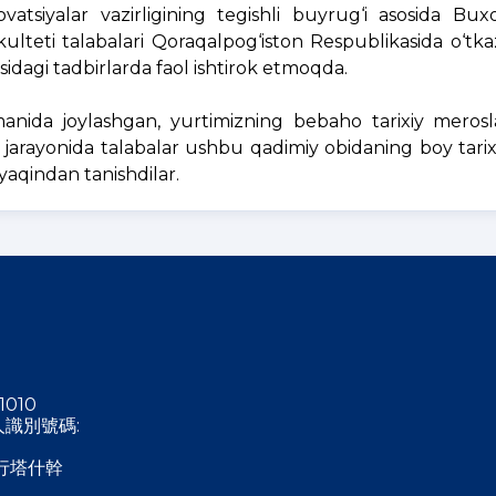
vatsiyalar vazirligining tegishli buyrug‘i asosida Bux
akulteti talabalari Qoraqalpog‘iston Respublikasida o‘tk
sidagi tadbirlarda faol ishtirok etmoqda.
ida joylashgan, yurtimizning bebaho tarixiy merosla
at jarayonida talabalar ushbu qadimiy obidaning boy tari
 yaqindan tanishdilar.
1010
稅人識別號碼:
行塔什幹