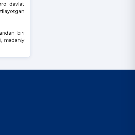
oro davlat
azilayotgan
ridan biri
xi, madaniy