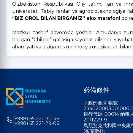
O‘zbekiston Respublikasi Oliy ta’lim, fan va inno
universiteti Tabiiy fanlar va agrobiotexnologiya f
“BIZ OROL BILAN BIRGAMIZ” eko marafoni
doira
Mazkur tashrif davomida yoshlar Amudaryo tuman
bo‘lgan “Chilpiq” qal’asiga sayohat qilishdi. Sayoh
ahamiyati va o‘ziga xos me’moriy xususiyatlari bilan
必備條件
財政部金庫 帳號:
2340200030010000
銀行代碼: 00014 納
(+998) 65 221-30-46
201122919
(+998) 65 221-29-06
烏茲別克共和國中央銀
(布克斯杜: