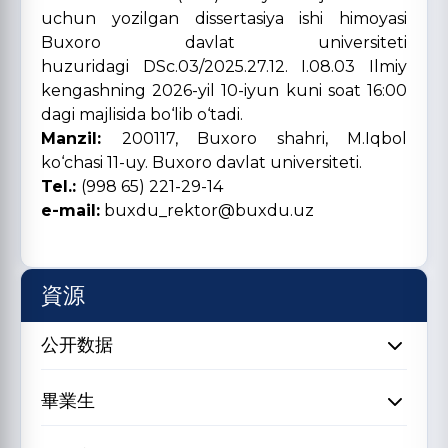
uchun yozilgan dissertasiya ishi himoyasi
Buxoro davlat universiteti
huzuridagi DSc.03/2025.27.12. I.08.03 Ilmiy
kengashning 2026-yil 10-iyun kuni soat 16:00
dagi majlisida bo‘lib o‘tadi.
Manzil:
200117, Buxoro shahri, M.Iqbol
ko‘chasi 11-uy. Buxoro davlat universiteti.
Tel.:
(998 65) 221-29-14
e-mail:
buxdu_rektor@buxdu.uz
資源
公开数据
畢業生