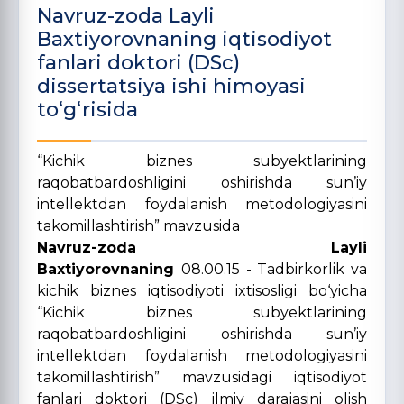
Navruz-zoda Layli
Baxtiyorovnaning iqtisodiyot
fanlari doktori (DSc)
dissertatsiya ishi himoyasi
to‘g‘risida
“Kichik biznes subyektlarining
raqobatbardoshligini oshirishda sun’iy
intellektdan foydalanish metodologiyasini
takomillashtirish” mavzusida
Navruz-zoda Layli
Baxtiyorovnaning
08.00.15 - Tadbirkorlik va
kichik biznes iqtisodiyoti ixtisosligi bo‘yicha
“Kichik biznes subyektlarining
raqobatbardoshligini oshirishda sun’iy
intellektdan foydalanish metodologiyasini
takomillashtirish” mavzusidagi iqtisodiyot
fanlari doktori (DSc) ilmiy darajasini olish