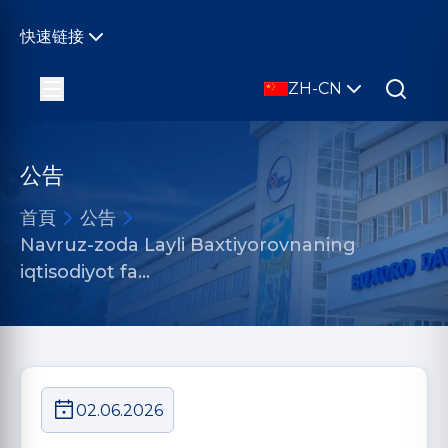
快速链接
ZH-CN
公告
首頁
公告
Navruz-zoda Layli Baxtiyorovnaning
iqtisodiyot fa…
02.06.2026