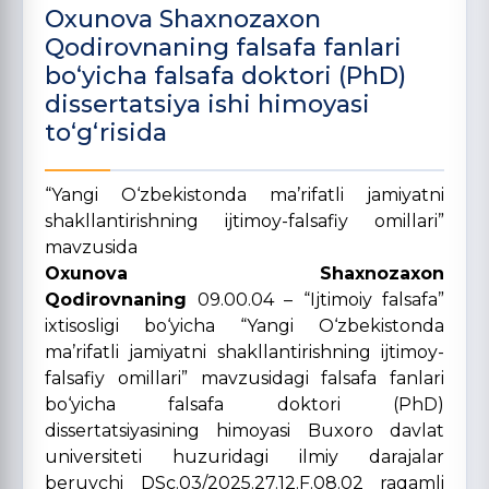
Oxunova Shaxnozaxon
Qodirovnaning falsafa fanlari
bo‘yicha falsafa doktori (PhD)
dissertatsiya ishi himoyasi
to‘g‘risida
“Yangi O‘zbekistonda ma’rifatli jamiyatni
shakllantirishning ijtimoy-falsafiy omillari”
mavzusida
Oxunova Shaxnozaxon
Qodirovnaning
09.00.04 – “Ijtimoiy falsafa”
ixtisosligi bo‘yicha “Yangi O‘zbekistonda
ma’rifatli jamiyatni shakllantirishning ijtimoy-
falsafiy omillari” mavzusidagi falsafa fanlari
bo‘yicha falsafa doktori (PhD)
dissertatsiyasining himoyasi Buxoro davlat
universiteti huzuridagi ilmiy darajalar
beruvchi DSc.03/2025.27.12.F.08.02 raqamli