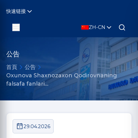
快速链接
ZH-CN
公告
首頁
公告
Oxunova Shaxnozaxon Qodirovnaning
falsafa fanlari…
29.04.2026