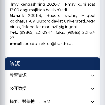
Ilmiy kengashning 2026-yil 11-may kuni soat
12:00 dagi majlisida bo‘lib o‘tadi.
Manzil:
200118, Buxoro shahri, M.Iqbol
ko‘chasi, 11-uy. Buxoro davlat universiteti, ARM
binosi, “Islohotlar markazi” yig‘ingohi.
Tel.:
(99865) 221-29-14;
faks:
(99865) 221-57-
27
e-mail:
buxdu_rektor@buxdu.uz
資源
教育資源
公开数据
摘要、醫學博士、BMI