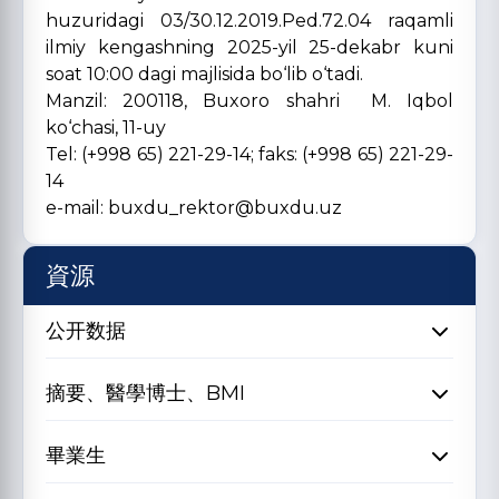
huzuridagi 03/30.12.2019.Ped.72.04 raqamli
ilmiy kengashning 2025-yil 25-dekabr kuni
soat 10:00 dagi majlisida bo‘lib o‘tadi.
Manzil: 200118, Buxoro shahri M. Iqbol
ko‘chasi, 11-uy
Tel: (+998 65) 221-29-14; faks: (+998 65) 221-29-
14
e-mail:
buxdu_rektor@buxdu.uz
資源
公开数据
摘要、醫學博士、BMI
畢業生