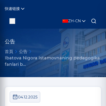
快速链接
ZH-CN
公告
首頁
公告
Ibatova Nigora Istamovnaning pedagogika
fanlari b…
04.12.2025