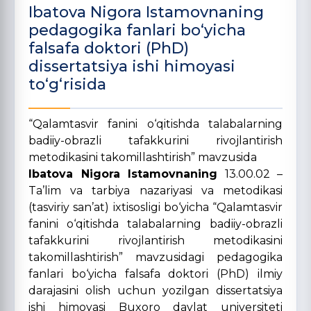
Ibatova Nigora Istamovnaning
pedagogika fanlari bo‘yicha
falsafa doktori (PhD)
dissertatsiya ishi himoyasi
to‘g‘risida
“Qalamtasvir fanini o‘qitishda talabalarning
badiiy-obrazli tafakkurini rivojlantirish
metodikasini takomillashtirish” mavzusida
Ibatova Nigora Istamovnaning
13.00.02 –
Ta’lim va tarbiya nazariyasi va metodikasi
(tasviriy san’at) ixtisosligi bo‘yicha “Qalamtasvir
fanini o‘qitishda talabalarning badiiy-obrazli
tafakkurini rivojlantirish metodikasini
takomillashtirish” mavzusidagi pedagogika
fanlari bo‘yicha falsafa doktori (PhD) ilmiy
darajasini olish uchun yozilgan dissertatsiya
ishi himoyasi Buxoro davlat universiteti