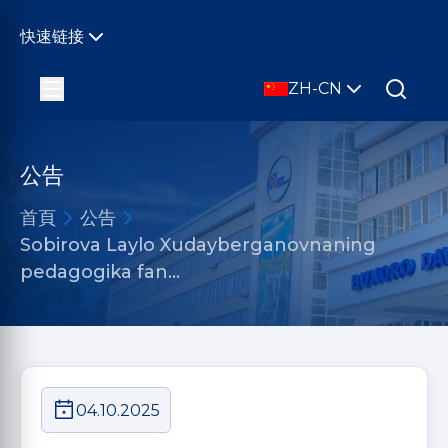
快速链接
ZH-CN
公告
首頁
公告
Sobirova Laylo Xudayberganovnaning
pedagogika fan…
04.10.2025