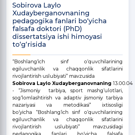
Sobirova Laylo
Xudayberganovnaning
pedagogika fanlari bo‘yicha
falsafa doktori (PhD)
dissertatsiya ishi himoyasi
to‘g‘risida
“Boshlang‘ich sinf o‘quvchilarining
egiluvchanlik va chaqqonlik sifatlarini
rivojlantirish uslubiyati” mavzusida
Sobirova Laylo Xudayberganovnaning
13.00.04
- “Jismoniy tarbiya, sport mashg‘ulotlari,
sog‘lomlashtirish va adaptiv jismoniy tarbiya
nazariyasi va metodikasi” ixtisosligi
bo‘yicha “Boshlang‘ich sinf o‘quvchilarining
egiluvchanlik va chaqqonlik sifatlarini
rivojlantirish uslubiyati” mavzusidagi
pedagogika fanlari bo‘yicha falsafa