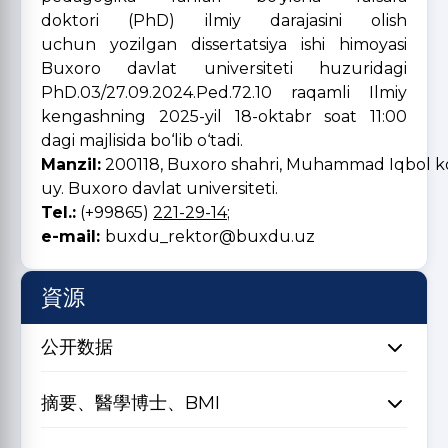
doktori (PhD) ilmiy darajasini olish
uchun yozilgan dissertatsiya ishi himoyasi
Buxoro davlat universiteti huzuridagi
PhD.03/27.09.2024.Ped.72.10 raqamli Ilmiy
kengashning 2025-yil 18-oktabr soat 11:00
dagi majlisida bo‘lib o‘tadi.
Manzil:
200118, Buxoro shahri, Muhammad Iqbol ko‘c
uy. Buxoro davlat universiteti.
Tel.:
(+99865)
221-29-14
;
e-mail:
buxdu_rektor@buxdu.uz
資源
公开数据
摘要、醫學博士、BMI