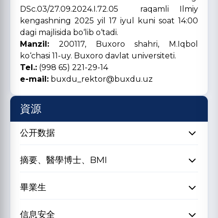
DSc.03/27.09.2024.I.72.05 raqamli Ilmiy
kengashning 2025 yil 17 iyul kuni soat 14:00
dagi majlisida bo‘lib o‘tadi.
Manzil:
200117, Buxoro shahri, M.Iqbol
ko‘chasi 11-uy. Buxoro davlat universiteti.
Tel.:
(998 65) 221-29-14
e-mail:
buxdu_rektor@buxdu.uz
資源
公开数据
摘要、醫學博士、BMI
畢業生
信息安全