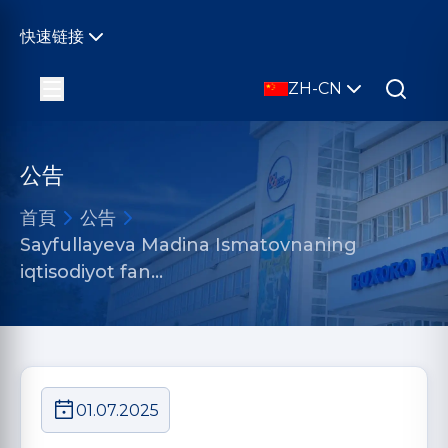
快速链接
ZH-CN
公告
首頁
公告
Sayfullayeva Madina Ismatovnaning
iqtisodiyot fan…
01.07.2025