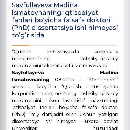
Sayfullayeva Madina
Ismatovnaning iqtisodiyot
fanlari bo‘yicha falsafa doktori
(PhD) dissertatsiya ishi himoyasi
to‘g‘risida
“Qurilish industriyasida korporativ
menejmentning tashkiliy-iqtisodiy
mexanizmini takomillashtirish” mavzusida
Sayfullayeva Madina
Ismatovnaning
08.00.13 - “Menejment”
ixtisosligi bo‘yicha “Qurilish industriyasida
korporativ menejmentning tashkiliy-iqtisodiy
mexanizmini takomillashtirish” mavzusidagi
iqtisodiyot fanlari bo‘yicha falsafa doktori
(PhD) ilmiy darajasini olish uchun yozilgan
dissertatsiya ishi himoyasi Buxoro davlat
universiteti huzuridagi