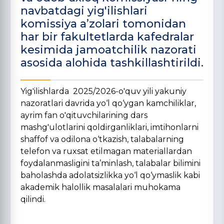
navbatdagi yig'ilishlari
komissiya a’zolari tomonidan
har bir fakultetlarda kafedralar
kesimida jamoatchilik nazorati
asosida alohida tashkillashtirildi.
Yig'ilishlarda 2025/2026-o'quv yili yakuniy
nazoratlari davrida yo‘l qo‘ygan kamchiliklar,
ayrim fan o'qituvchilarining dars
mashg'ulotlarini qoldirganliklari, imtihonlarni
shaffof va odilona o‘tkazish, talabalarning
telefon va ruxsat etilmagan materiallardan
foydalanmasligini ta’minlash, talabalar bilimini
baholashda adolatsizlikka yo‘l qo‘ymaslik kabi
akademik halollik masalalari muhokama
qilindi.