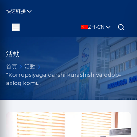
快速链接
ZH-CN
活動
首頁
活動
"Korrupsiyaga qarshi kurashish va odob-
axloq komi…