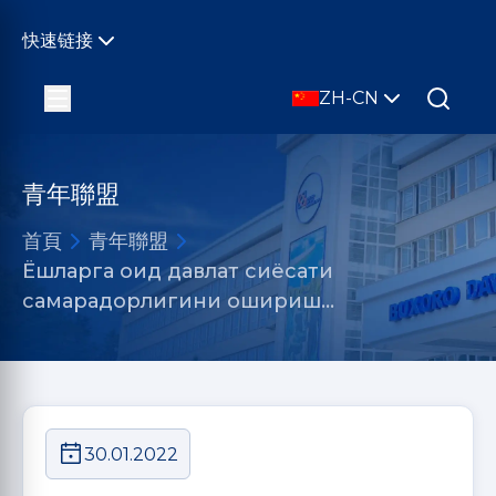
快速链接
ZH-CN
青年聯盟
首頁
青年聯盟
Ёшларга оид давлат сиёсати
самарадорлигини ошириш…
30.01.2022